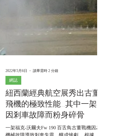
2022年5月6日
讀畢需時 2 分鐘
網誌
紐西蘭經典航空展秀出古董
飛機的極致性能…其中一架
因剎車故障而粉身碎骨
一架福克-沃爾夫Fw 190 百舌鳥古董戰機因為