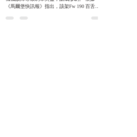
機械故障導致剎車失靈，釀成慘劇。 根據
《馬爾堡快訊報》指出，該架Fw 190 百舌鳥
駕駛弗蘭克˙帕克安然逃生，但是飛機則因粉
身碎骨而無法挽救了