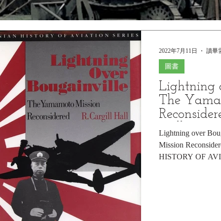
2022年7月11日
讀畢需
圖書
Lightning 
The Yama
Reconsidere
Hall
Lightning over Bou
Mission Reconsi
HISTORY OF AV
SERIES) Hardcover