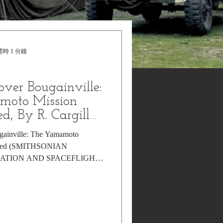
時 1 分鐘
over Bougainville:
moto Mission
d, By R. Cargill
gainville: The Yamamoto
dered (SMITHSONIAN
IATION AND SPACEFLIGHT
 – May...