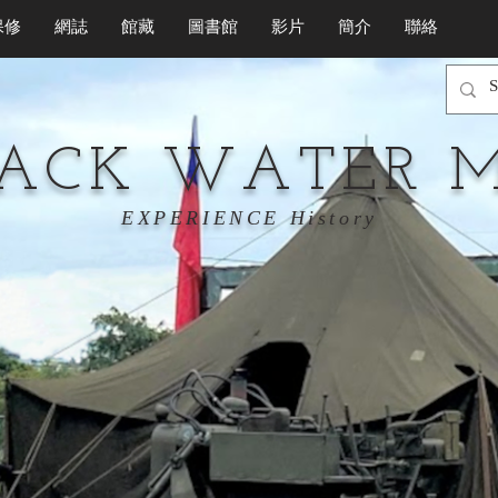
保修
網誌
館藏
圖書館
影片
簡介
聯絡
LACK WATER 
EXPERIENCE History