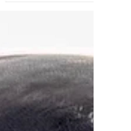
TPKU-2B 車長雙眼潛望觀察儀《Black Water
Museum Collections | 黑水博物館館藏》 1. 基
本資料 文物名稱：民國60年(1971)捷克斯洛伐
克人民軍 T-55 戰車 TPKU-2B 車長雙眼潛望
觀察儀 英文名稱：Czechoslovak People’s Army
T-55 Tank TPKU-2B Commander’s Binocular
Periscope, 1971 製造年份：民國60年(1971；依
機體軍方驗收年份標記「71」判定) 製造單
位：梅奧普塔布拉提斯拉瓦廠（Meopta
Bratislava；軍品製造代碼 JOW） 生產國家：
捷克斯洛伐克社會主義共和國（Czechoslovak
Socialist Republic） 館藏單位：黑水博物館
(Black Wate