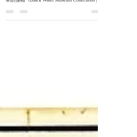
組員型）皮革防撞帽
Spanish Mº Tanquista Leather Tank Crew Crash
Helmet 西班牙 Mº Tanquista（戰車組員型）皮
革防撞帽《Black Water Museum Collections | 黑
水博物館館藏》 1. 基本資料 文物名稱：西班
牙 Mº Tanquista（戰車組員型）皮革防撞帽 英
文名稱：Spanish Mº Tanquista Leather Tank
Crew Crash Helmet 製造年份：約1930年代後
期至1940年代 製造單位：未詳（同型品可見
安德烈斯．羅馬尼略斯〔Andrés Romanillos〕
廠標，本件未見可辨識標記） 生產國家：西
班牙 館藏單位：黑水博物館(Black Water
Museum) 2. 藏品說明 本件為西班牙陸軍裝甲
部隊使用的 Mº Tanquista（戰車組員型）皮革
防撞帽。「Mº」為西班牙文 Modelo（型式）
的縮寫，「Tanquista」意指戰車組員。 本件
主要用於保護戰車組員在車內因車輛急停、轉
向、顛簸，或進出艙口時，頭部撞擊車體鋼