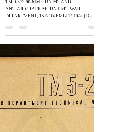
M2防空砲架，民國33年11月
15日 美國戰爭部技術手冊
TM 9-372 90-MM GUN M2 AND
ANTIAIRCRAFR MOUNT M2, WAR
DEPARTMENT, 15 NOVEMBER 1944 | Black
Water Museum Collection