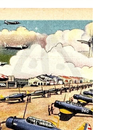
國30年代(1940s) MWM公司「給裕仁的包裹：
指定寄往東京」宣傳明信片（AV209） ——
菲利普·A·鮑威爾 (Philip A. Powell) 遺物 英文
名稱：1940s MWM "Bundles for Hirohito:
Tagged for Tokyo" Propaganda Postcard (AV209)
— Relic of Philip A. Powell 出版時間：不晚於
民國33年(1944) 發行單位：密蘇里州奧羅拉市
MWM 公司 (