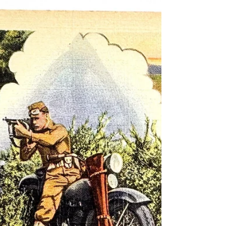
Collections | 黑水博物館館藏》 1. 基本資料 文
物名稱：民國29年(1940) 柯特·泰克公司「美
國的空中武力」彩色明信片（USA-5） ——
菲利普·A·鮑威爾 (Philip A. Powell) 遺物 英文
名稱：1940 Curt Teich "U. S. Air Forces"
Postcard (USA-5) — Relic of Philip A. Powell 出
版時間：民國29年 (1940) 發行單位：美國芝
加哥 柯特·泰克公司 (Curt Teich & Co., Inc.,
Chicago) 圖像來源：美國陸軍航空隊 (U. S.
Army Air Corps) 發