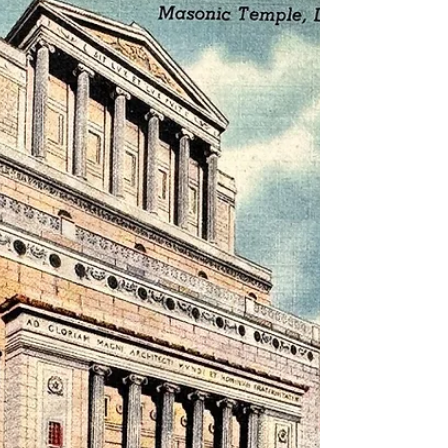
Museum Collections | 黑水博物館館藏》 1. 基
本資料 文物名稱：民國29年(1940) 柯特·泰克
公司「美國裝甲部隊」彩色明信片（USA-4）
—— 菲利普·A·鮑威爾 (Philip A. Powell) 遺物
英文名稱：1940 Curt Teich "U. S. Armored
Regiment" Postcard (USA-4) — Relic of Philip
A. Powell 出版時間：民國29年 (1940) 發行單
位：美國芝加哥 柯特·泰克公司 (Curt Teich &
Co., Inc., Chicago) 圖像來源：美國陸軍通信部
隊 (U. S. Army S