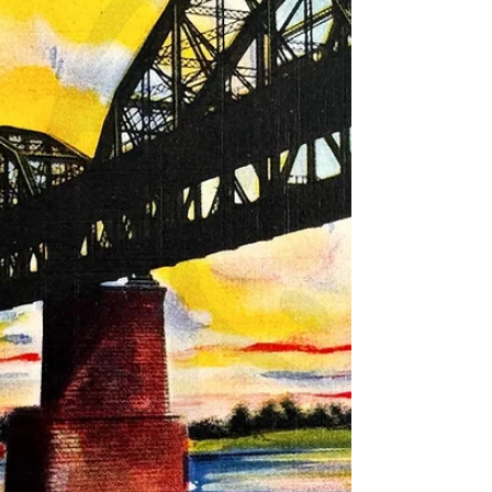
黑水博物館館藏》 1. 基本資料 文物名稱：民
國30年代(1940s) 密蘇里州聖路易斯「共濟會
神殿」彩色明信片（編號：16395） —— 菲利
普·A·鮑威爾 (Philip A. Powell) 遺物 英文名
稱：1940s "Masonic Temple, Lindell Boulevard
St. Louis, Missouri" Postcard (No. 16395) —
Relic of Philip A. Powell 出版時間：約民國30
年代 (1940s) 發行單位：吉布森商品公司 (Gib