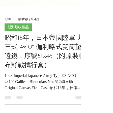
3月8日
讀畢需時 8 分鐘
觀測類收藏品
昭和18年，日本帝國陸軍 九
三式 4x10° 伽利略式雙筒望
遠鏡，序號51246（附原裝帆
布野戰攜行盒）
1943 Imperial Japanese Army Type 93 NCO