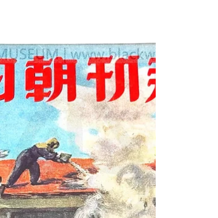
4x10° Galilean Binoculars No. 51246 with
Original Canvas Field Case 昭和18年，日本帝
國陸軍 九三式 4x10° 伽利略式雙筒望遠鏡，
序號51246（附原裝帆布野戰攜行盒）
《Black Water Museum Collections | 黑水博物館
館藏》 1. 基本資料 文物名稱： 昭和18年，日
本帝國陸軍 九三式 4x10° 伽利略式雙筒望遠
鏡，序號51246（附原裝帆布野戰攜行盒） 英
文名稱： 1943 Imperial Japanese Army Type 93
NCO 4x10° Galilean Binoculars No. 51246 with
Original Canvas Field Case 文物序號： No.
51246 製造年份： 昭和18年（民國32年|1943
年）／ 定型於昭和8年（民國22年|1933年）
製造單位： 由民間光學廠（如日本光
學/Nikon、東京