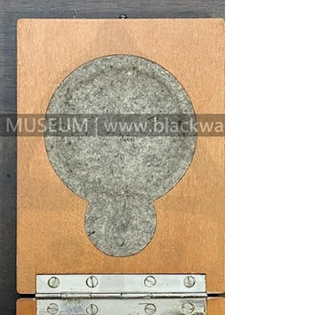
《牽引車》(トラクター)技
術手冊
1943 Tractor Technical Manual 昭和十八年(民國
32年.1943)《牽引車》(トラクター)技術手冊
《Black Water Museum Collections | 黑水博物館
館藏》 牽引車(トラク夕一)，渡邊隆之助著，
自研社刊，(民國32年|主曆1943年)昭和18年
《Black Water Museum Collections | 黑水博物館
館藏》 1.基本資料 文物名稱：昭和十八年(民
國32年.1943)《牽引車》(トラクター)技術手
冊 英文名稱：1943 Tractor Technical Manual 發
行日期：昭和18年(民國32年.1943)8月20日初
版，11月25日再版 文物作者：渡邊隆之助 發
行地點：日本東京都 文物形式：紙本圖書 (印
刷品) 館藏單位：黑水博物館(Black Water
Museum) 2.內容說明 本藏品為昭和18年(民國
32年.1943)由日本帝國自研社出版的機械工程