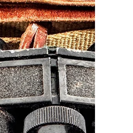
和18年(民國32年.1943) 一七年式防空用防毒
面 英文名稱： Imperial Japanese Type 17 Air
Defense Gas Mask (1943) 製造年份： 昭和18年
(民國32年.1943)11月 製造單位： 昭和化工 生
產國家： 日本帝國 館藏單位： 黑水博物館
(Black Water Museum) 2. 藏品說明 本件藏品為
第二次世界大戰末期，日本帝國配發予平民與
防護團使用之「一七年式防空用防毒面」。藏
品整體保存狀態完好，由防護面罩本體與下方
一體成型之濾毒罐（吸收罐）所組成。面罩主
體採用深褐綠色之橡膠材質，內部保留有完整
之帆布帶環與早期塑膠扣環頭部綁帶系統；面
罩正前方設有一枚大型單面透明觀景窗。下方
連接之濾毒罐外側，完