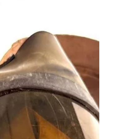
Museum Collections | 黑水博物館館藏》 1. 基
本資料 文物名稱：日本帝國陸軍「一號Ｊ型
送受話器」(附喉振式麥克風及內部裸露耳
片)，昭和18年(民國32年.1943) 英文名稱：
1943 Imperial Japanese Army Type 1 Model J
Transmitter-Receiver (Throat Microphone and
Exposed Headset) 文物序號：無標示（二戰後
期生產簡化） 製造年份：昭和18年12月(民國
32年.1943) 製造單位：東洋通信機株式會社
（Toyo Tsushinki K.K. / 廠徽：菱形TTK） 生
產國家：日本帝國 (Empire