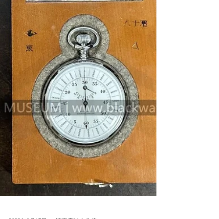
技術手冊《牽引車》（トラクター）。全書內
容涵蓋了1940年代重型機械的構造、操作、維
修保養及廣泛的工程應用。 內