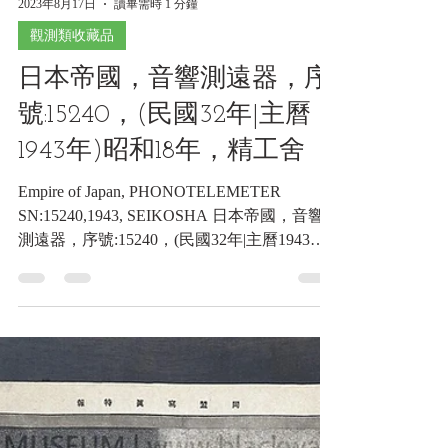
2023年8月17日
讀畢需時 1 分鐘
觀測類收藏品
日本帝國，音響測遠器，序
號:15240，(民國32年|主曆
1943年)昭和18年，精工舍