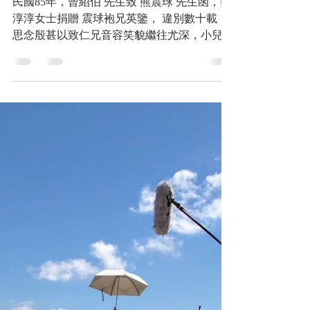
戰神的紅地毯
民國85年，曾紹伯 先生致
熊震球 先生函，熊淳淳女士
捐贈
民國85年，曾紹伯 先生致 熊震球 先生函，熊
淳淳女士捐贈 震球袍兄英鑒， 違別數十載，
思念殷甚以致仁兄音容笑貌繼往尤深，小兒稚
瑜赴台之便得予拜見吾公 楊展，因之恭悉尊
址幸甚。 同袍數載共赴國難，幸與不幸皆以
昨日黃花。慶餘者如今爾後之再生緣彌足珍
惜，惕之勉之，值此之際歐陸酷...