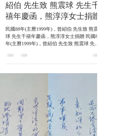
戰神的紅地毯
民國88年(主曆1999年)，曾
紹伯 先生致 熊震球 先生千
禧年慶函，熊淳淳女士捐贈
民國88年(主曆1999年)，曾紹伯 先生致 熊震
球 先生千禧年慶函，熊淳淳女士捐贈 民國88
年(主曆1999年)，曾紹伯 先生致 熊震球 先生
千禧年慶函，熊淳淳女士捐贈 震球 吾兄伉儷
暨家人們平安， 欣逢千禧年慶，據說"非同小
可!?"皆因 西風東漸...