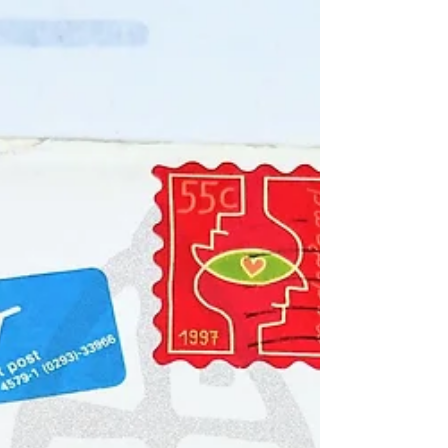
Reunion Commemorative Photo of the "Three
Heroes of Kinmen" (Crew of Tank No. 66, Battle
of Kinmen) - Gift of Hsiung Chen-Chiu 拍照年份
：民國73年(1984) 拍照單位 ：私人拍攝 館藏
單位 ：黑水博物館(Black Wa