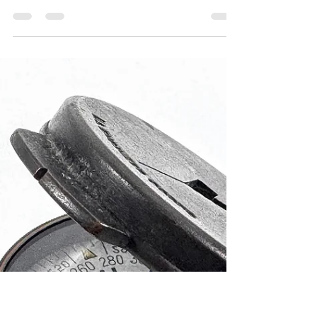
附 M3 刀鞘
Reproduction — U.S. ARMY M1905 Bayonet
(16-inch), marked “O L. / U.S. / 1943”, with M3
Scabbard 美國陸軍 M1905 刺刀（十六吋長刃
型）複製品，刀身刻「O L.／U.S.／1943」
銘，附 M3 刀鞘《Black Water Museum
Collections | 黑水博物館館藏》 1. 基本資料 文
物名稱： 美國陸軍 M1905 刺刀（十六吋長刃
型）複製品，刀身刻「O L.／U.S.／1943」
銘，附 M3 刀鞘 英文名稱： Reproduction —
U.S. ARMY M1905 Bayonet (16-inch), marked
“O L. / U.S. / 1943”, with M3 Scabbard 製造年
份： 仿製原型年代：民國31至32年（1942–
1943） 刀身銘文標示：民國32年（1943） 本
件為現代複製品，實際製造年份不詳 製造單
位： 仿製對象原廠標誌：Oneida Ltd（奧奈達
公司，原廠廠徽「O L」） 本複製