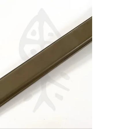
Cloth Carrying Case 製造年份：軍號為民國元
年(1912)以後，確切年份未詳；攜行袋為民國
14年(1925)以後，確切年份未詳 製造單位：
C.G. Conn Ltd.（C.G.康恩有限公司）；布製
攜行袋製造單位未詳 生產國家：美國 館藏單
位：黑水博物