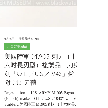
6月25日
讀畢需時 5 分鐘
兵器類收藏品
美國陸軍 M1905 刺刀（十
六吋長刃型）複製品，刀身
刻「O L.／U.S.／1943」銘，