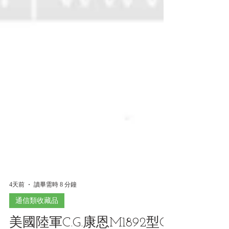
4天前
讀畢需時 8 分鐘