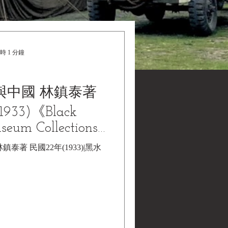
時 1 分鐘
與中國 林鎮泰著
933)《Black
eum Collections |
館館藏》
泰著 民國22年(1933)|黑水