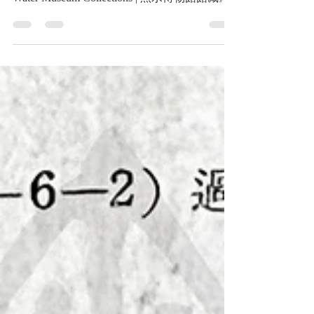
團)姬路駅發車，師團長磯谷廉介中將《Black
Water Museum Collections | 黑水博物館館藏》