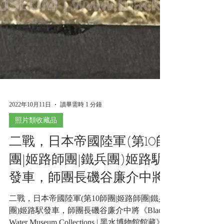
2022年10月11日
讀畢需時 1 分鐘
照片類收藏品
二戰，日本帝國陸軍(第10師
團|姬路師團|鐵兵團)姬路駅
發車，師團長磯谷廉介中將
二戰，日本帝國陸軍(第10師團|姬路師團|鐵兵