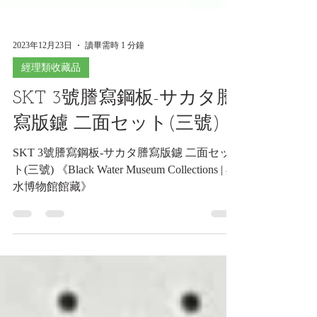
2023年12月23日
讀畢需時 1 分鐘
經理類收藏品
SKT 3號謄寫鋼板-サカタ謄
寫版鑢 二面セット(三號)
SKT 3號謄寫鋼板-サカタ謄寫版鑢 二面セッ
ト(三號) 《Black Water Museum Collections | 黑
水博物館館藏》