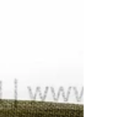
1940年代中期（第二次世界大戰初期生產版
本） 製造單位： 羅盤本體未標示（推測為
Wm. Ainsworth & Sons、Kalart、Keuffel &
Esser (K&E) 或 Dietzgen 等美國陸軍授權之儀
器承包商） 生產國家： 美國 (U.S.A.) 館藏單
位： 黑水博物館 (Black Water Museum) 2. 藏品
說明 本件館藏為一套完整的美國陸軍制式測
量裝備，包含「M2 砲兵羅盤」本體與其專屬
的「M19...