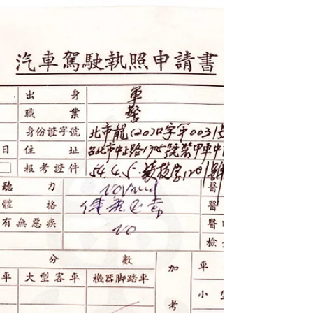
Phobia）
司法院大法官釋字第六六九號解釋-威權體制
遺緒下的「槍械恐懼症」（Weapon Phobia）
壹、前言 司法院大法官釋字第六六九號解釋
（以下簡稱本解釋），於中華民國憲政實踐
中，對於刑罰規定之合憲性審查標準，特別是
涉及人民基本權利限制之界限，具有指標性意
義。本解釋深刻闡釋了...