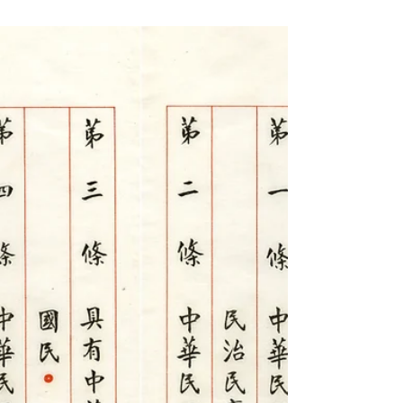
文明試煉
民國100年代號 #金剛演習 的口述歷史專訪，#
裝甲英雄 #熊震球 與 #姚步雄 在中影攝影棚留
影，熊伯肩上日本CAW廠製造的 #M1903 #模
型道具 步槍，十幾年前是 #玩具，十幾年後不
可思議的升格為 #準槍械。時間真是見證人類
思維上下起伏的最佳度量工具，相信交通部不
會...