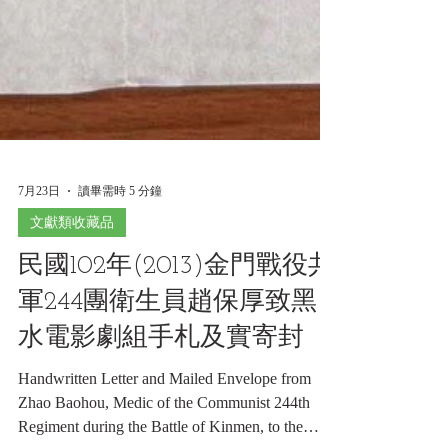
7月23日
讀畢需時 5 分鐘
文獻類收藏品
民國102年(2013)金門戰役共
軍244團衛生員趙保厚致黑
水電影劇組手札及實寄封