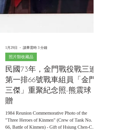
1月29日
讀畢需時 3 分鐘
照片類收藏品
民國73年，金門戰役戰三連
第一排66號戰車組員「金門
三傑」重聚紀念照-熊震球