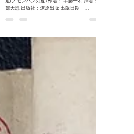
諾門罕之夏：菁英之惡引領日本走向的戰爭大
道(ノモンハンの夏) 作者： 半藤一利 譯者：
鄭天恩 出版社：燎原出版 出版日期：
111/08/10 語言：正體中文 ISBN：
9786269637706 叢書系列：戰爭歷史 規格：平
裝 / 400頁 / 14.8 x 21 x...