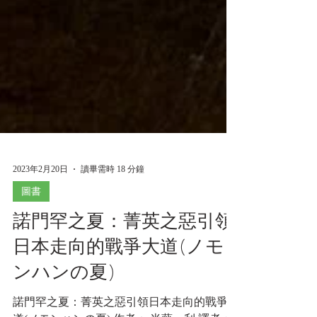
2023年2月20日
讀畢需時 18 分鐘
圖書
諾門罕之夏：菁英之惡引領
日本走向的戰爭大道(ノモ
ンハンの夏)