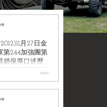
分鐘
2012)11月27日金
第244加強團第
員趙保厚口述歷
片集
 of the Oral History Interview
Medic of the Chinese
inforced Regiment, 1st
he Battle of Kinmen, November
01年(2012)11月27日金門戰役共軍
分鐘
一營衛生員趙保厚口述歷史訪談
 Museum Collections | 黑水