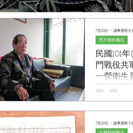
7月23日
讀畢需時 6 
照片類收藏品
民國101年(
門戰役共軍
一營衛生
史訪談照
Photographic Record
with Zhao Baohou, 
Communist 244th Re
Battalion, during t
27, 2012 民國1
7月23日
讀畢需時 5 
第244加強團第
照片集《Black Water
文獻類收藏品