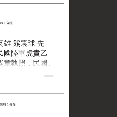
臺字
1號 中華民國保衛臺灣紀念章 中華
章 ，是中華民國國防部為紀
時 1 分鐘
49年）以後，參與歷次臺澎金
奉獻的參戰人員所製頒的紀念
 民國104年（2015年）頒發
雄 熊震球 先
利紀念章時，有受獎老兵當面
建議。總統馬英九在2015年
民國陸軍虎賁乙
任國家安全會議秘書長高華柱、
圻討論後，公開說明由中華民
獎章執照，民國
發「中華民國保衛臺灣紀念
2月30日，熊鼎先生
經參與保衛臺灣作戰的官兵。
震球 先生，中華民國陸軍虎賁
，決定製頒此紀念章，並於民
民國109年(2020)12月30
6年）1月27日由時任總統馬英九
ck Water Museum
對象 依據國防部「中華民國保
給作業規定」，頒給對象如
0156076號...
需時 1 分鐘
38年後參加歷次保衛台灣作戰陣
不屈歸來及參戰有功官兵或其