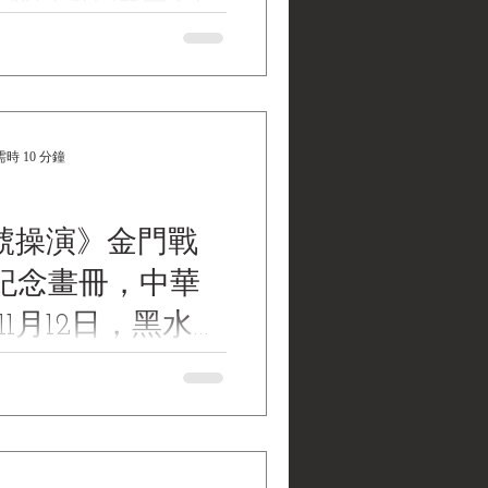
金剛再現-壠口到
場歷史拼圖》-主
震球，陸軍指揮
9)3月9日及16日，《金剛再現-壠
史拼圖》-主講人：熊震球，
與黑水電影閉門
院與黑水電影閉門研討會側寫
時 10 分鐘
寫
號操演》金門戰
年紀念畫冊，中華
11月12日，黑水電
製，發行11冊，編
se No. 3》 , the
o album for the 66th
of Kinmen. The exercise
2015. Printed by Black