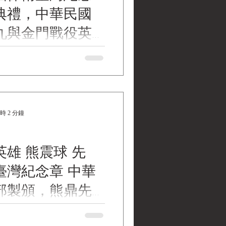
984 Reunion
典禮，中華民國
o of the "Three Heroes of
ank No. 66, Battle of Kinmen) -
九與金門戰役英
 Chen-Chiu 拍照年份 ：民國73年
合影紀念，民國
位 ：私人拍攝 館藏單位 ：黑水博
臺灣紀念章」頒贈典禮，中華
與金門戰役英雄熊震球合影紀
7日
016)1月27日 ，熊鼎先生捐贈
seum Collections | 黑水博物館
震球先生惠存 馬英九 敬贈...
時 2 分鐘
雄 熊震球 先
臺灣紀念章 中華
部製頒，熊鼎先
震球 先生，保衛臺灣紀念章 中
鼎先生捐贈《Black Water