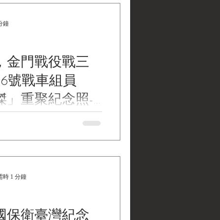
102年(2013)3
分鐘
年，金門戰役戰三
66號戰車組員
傑」重聚紀念照-
emorative Photo of the "Three
(Crew of Tank No. 66, Battle of
f Hsiung Chen-Chiu 民國73年，
一排66號戰車組員「金門三
 贈 《Black Water
時 1 分鐘
tions | 黑水博物館館藏》 民國73
門三傑」重聚紀念照 1. 基本
：民國73年，金門戰役戰三連第
國保衛臺灣紀念
員「金門三傑」重聚紀念照-熊