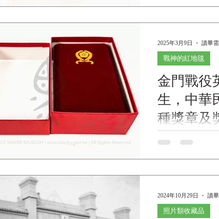
Museum Collections | 黑水博物館館藏》 保
第105000000
民國保衛臺灣紀念
2025年3月9日
讀畢需
念民國38年（19
馬保衛戰、犧牲
戰神的紅地毯
性章章。 設立緣起
金門戰役英
中華民國抗戰勝
向時任總統馬英九
生，中華
12月25日與時
國防部部長高廣
種獎章及
國國防部研議製
109年1
章」，頒發給曾
金門戰役英雄 熊
國防部經研議後
乙種獎章及獎章執照，
捐贈
國105年（201
日，熊鼎先生捐贈《Bla
公開頒贈。 頒給
Collections | 黑水博物館館藏》 國防部陸軍獎章
衛臺灣紀念章頒
執照 國陸人勤字第109
2024年10月29日
讀畢
下： (一) 民國
亡、負傷、被俘
照片類收藏品