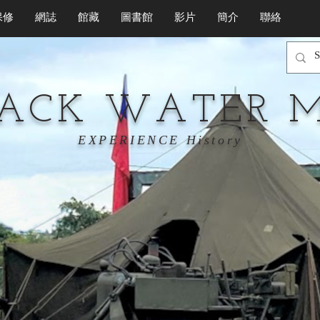
保修
網誌
館藏
圖書館
影片
簡介
聯絡
LACK WATER 
EXPERIENCE History