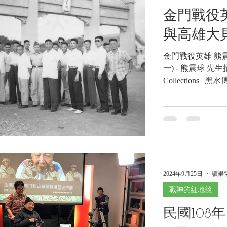
遺族。 (二) 美
金門戰役英
負傷
與高雄大貝
金門戰役英雄 熊
一) - 熊震球 先生捐贈
Collections |
2024年9月25日
讀畢需
戰神的紅地毯
民國108年