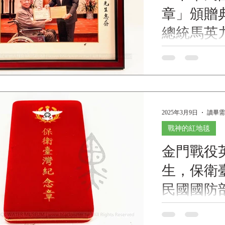
震球 贈 英文名稱 ：1
章」頒贈
Commemorative Phot
Kinmen" (Crew of T
總統馬英
Gift of Hsiung
雄熊震球
(1984) 拍照單
「中華民國保衛
物館(Black Wa
民國總統馬英九
105年1月2
念，民國105年(2
《Black Water Mu
館藏》 保臺英雄熊
2025年3月9日
讀畢需
戰神的紅地毯
金門戰役英
生，保衛
民國國防
生捐贈
金門戰役英雄 熊
華民國國防部製頒，熊