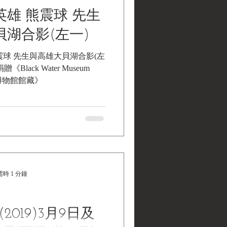
軍協防台灣期間參與作戰陣亡、
雄 熊震球 先生
湖合影(左一)
震球 先生與高雄大貝湖合影(左
《Black Water Museum
 黑水博物館館藏》
時 1 分鐘
(2019)3月9日及