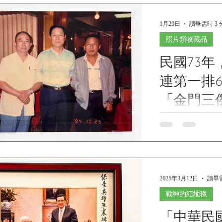
2013 發行日期：民國
1月29日
讀畢需時 3 
照片類收藏品
民國73
連第一排
「金門三
熊震球 贈
1984 Reunion Comm
Heroes of Kinmen" 
Kinmen) - Gift o
金門戰役戰三連第
傑」重聚紀念照-熊震球
2025年3月12日
讀畢需
Museum Collec
年，金門戰役「金
戰神的紅地毯
資料 文物名稱 
「中華民
一排66號戰車組