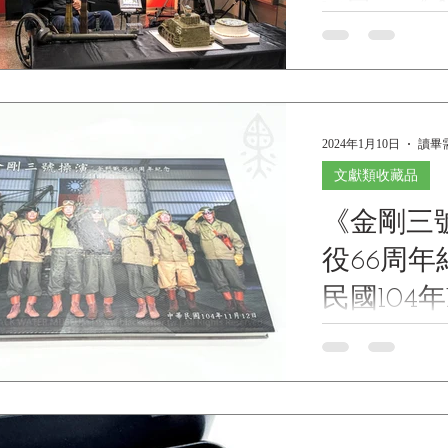
16日，《
古寧頭戰
講人：熊
民國108年(201
口到古寧頭戰場歷
參謀學院
陸軍指揮參謀學
2024年1月10日
讀畢需
研討會側
文獻類收藏品
《金剛三
役66周
民國104年
影公司 印
《King Kong Exerci
commemorative phot
號01/11
anniversary of the Battle 
was held on November 12th, 
Water Pictures. Limited edition of 11 volumes. Serial