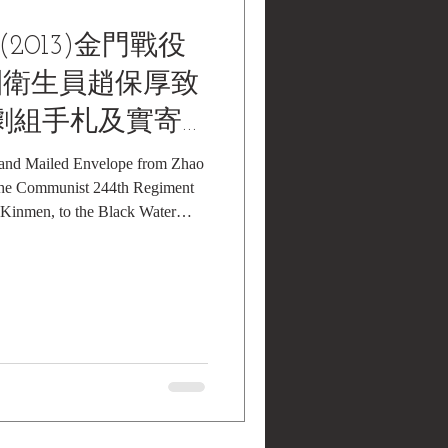
 基本資料 文物名稱：民國101
(2013)金門戰役
27日金門戰役共軍第244加強團第
口述歷史訪談照片集 英文名
團衛生員趙保厚致
cord of the Oral History
o Baohou, Medic of the Chinese
劇組手札及實寄
inforced Regiment, 1st Ba
 and Mailed Envelope from Zhao
the Communist 244th Regiment
f Kinmen, to the Black Water
13 民國102年(2013)金門戰役共軍
保厚致黑水電影劇組手札及實寄
useum Collections | 黑水博物
本資料 文物名稱：民國102年
役共軍244團衛生員趙保厚致黑水
 英文名稱：Handwritten
Envelope from Zhao Baohou,
nist 244th Regiment during the
o the Black Water Film Crew,