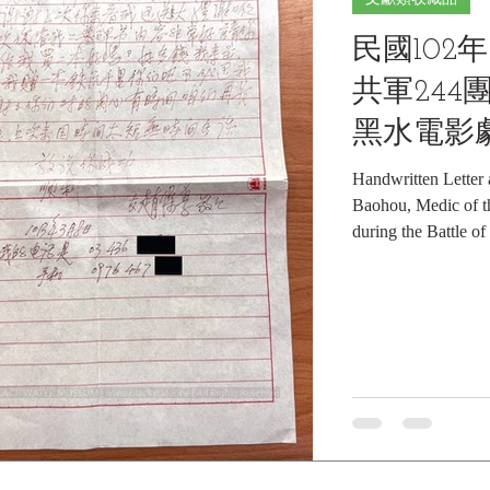
博物館館藏》 1.
民國102年
年(2012)11月
一營衛生員趙保厚
共軍244
稱：Photographic Re
Interview with Zha
黑水電影
Communist 244th Re
封
Handwritten Letter
Baohou, Medic of 
during the Battle o
Film Crew, 20
244團衛生員趙
封《Black Water M
館館藏》 1. 基
(2013)金門戰
電影劇組手札及實寄封
Letter and Mailed 
Medic of the Commu
Battle of Kinmen, t