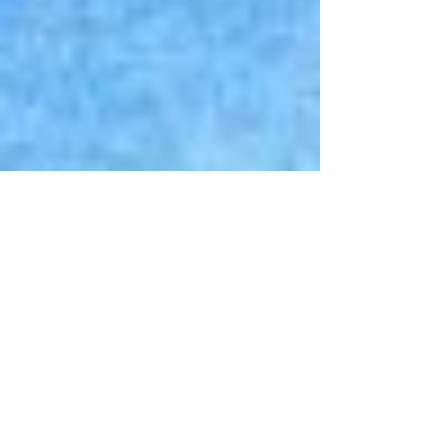
國陸軍最高統帥部...