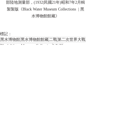
部陸地測量部，(1932|民國21年)昭和7年2月輯
製製版《Black Water Museum Collections  | 黑
水博物館館藏》
標記：
黑水博物館
黑水博物館館藏
二戰
第二次世界大戰
Black Water Museum Collection
WWII
BLACK WATER MUSEUM
World War II
中華民國
Republic of China
日本帝國
陸軍
Empire of Japan
China
IJA
Imperial Japanese Army
map
地圖
上海
民國21年
1932
昭和7年
一二八事變
地圖類收藏品
相關文章
查看全部