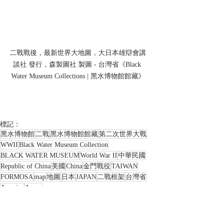
二戰戰後，最新世界大地圖，大日本雄辯會講
談社 發行，森製圖社 製圖 - 台灣省《Black 
Water Museum Collections | 黑水博物館館藏》
標記：
黑水博物館
二戰
黑水博物館館藏
第二次世界大戰
WWII
Black Water Museum Collection
BLACK WATER MUSEUM
World War II
中華民國
Republic of China
美國
China
金門戰役
TAIWAN
FORMOSA
map
地圖
日本
JAPAN
二戰框架
台灣省
America
Amoy
地圖類收藏品