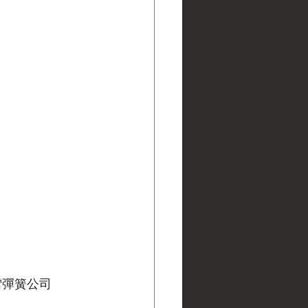
·費雪彈簧公司 