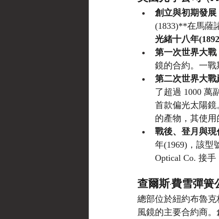
創立與初期發展 
(1833)**
光緒十八年(1892
第一次世界大戰 (
鏡的合約。一戰期
第二次世界大戰巔峰
了超過 1000 萬
首款偏光太陽鏡。
的產物，其使用
戰後、登月與現
年(1969)，該型
Optical C
查爾斯·費雪彈簧公司 (C
總部位於紐約布魯克林的費
風鏡的主要合約商。創辦人 