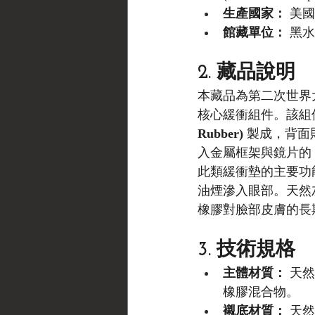
生產國家：
 美國
館藏單位：
 黑水博
2. 藏品說明
本藏品為第二次世界
核心緩衝組件。該組件採
Rubber)
 製成，背面則
入金屬框架與鏡片的
此類緩衝墊的主要功
油煙滲入眼部。天然
橡膠對臉部皮膚的長
3. 技術規格
主體材質：
 天然
橡膠混合物。
襯底材質：
 天