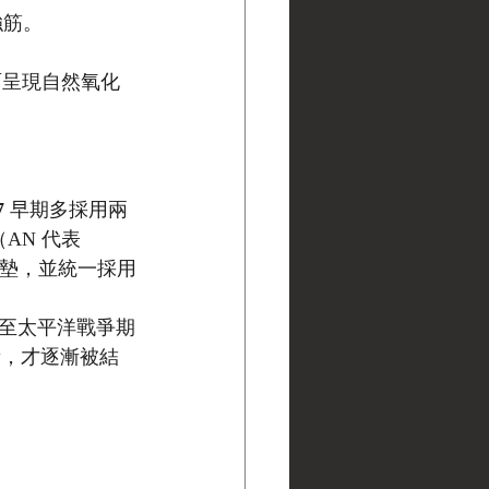
加強筋。
。
面呈現自然氧化
7
 早期多採用兩
（AN 代表 
衝墊，並統一採用
陸至太平洋戰爭期
量，才逐漸被結