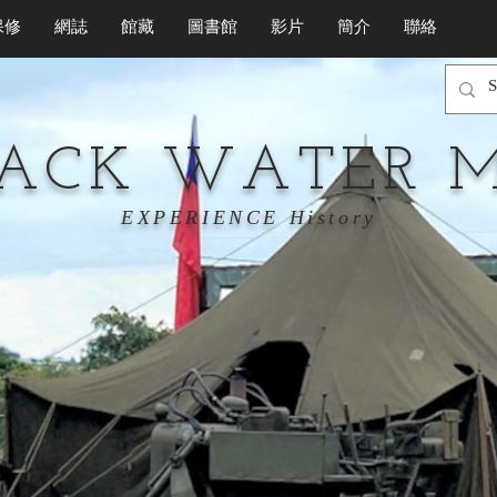
保修
網誌
館藏
圖書館
影片
簡介
聯絡
LACK WATER 
EXPERIENCE History