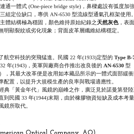
連通一體式 (One-piece bridge style)，鼻樑處設有弧度
有三組定位缺口，專供 AN-6530 型流線型通氣孔框架使用
膠主體結構極為穩固，顏色維持原始紀錄之
天然灰色
，表
無明顯裂紋或劣化現象；背面皮革層纖維結構穩定。
空科技的突飛猛進。民國 22 年(1933)定型的 
Type B-
2 年(1943)，美軍與廠商合作推出改良後的 
AN-6530
 型
通用標準），其最大改革便是改用如本藏品所示的一體式面部緩
準配置，以提升大規模生產的良率與戰場適應性。
為二戰經典「黃金年代」風鏡的巔峰之作，廣泛見於諾曼第登
到民國 33 年(1944)末期，由於橡膠物資短缺及成本考
料風鏡所取代。
ican Optical Company, AO)