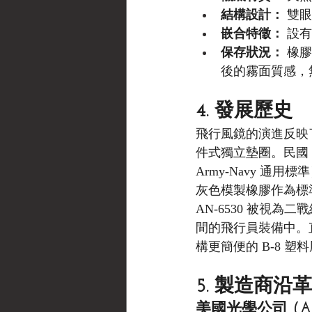
結構設計：
 雙眼
嵌合特徵：
 設
保存狀況：
 橡
後的霧面質感，
4. 發展歷史
飛行風鏡的演進反映了航
件式獨立墊圈。民國 3
Army-Navy 
灰色模製橡膠作為標
AN-6530 被視
間的飛行員裝備中。直
構更簡便的 B-8 塑
5. 製造商沿革
美國光學公司 (Amer