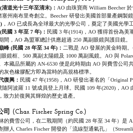
(清道光十三年至清末)：
AO 由珠寶商 William Beeche
在馬薩諸塞州南布里奇創立。Beecher 研發出美國首部量產鋼
)
，AO 已成長為全球最大的光學公司，奠定了美國光學
民國 3 年至 7 年)：
民國 3 年(1914)，AO 獲得首份
間，AO 為盟軍總計供應超過 250 萬副眼鏡與護目鏡。
 (民國 28 年至 34 年)：
二戰是 AO 發展的黃金時期
副眼鏡框、500 萬副太陽鏡及 1000 萬副風鏡。AO 與 Pola
本藏品所屬的 AN-6530 便是此時期由 AO 與費雪公
的灰色橡膠配方即為當時的高規格標準。
代復興：
民國 47 年(1958)，AO 研發出著名的「Original P
號隨阿波羅 11 號成員登上月球。民國 109 年(2020)，AO 由 
o. 接手，致力於復興其輝煌的歷史遺產。
has. Fischer Spring Co.)
雪公司，在二戰期間（約民國 28 年至 34 年）是 AN-65
Charles Fischer 開發的「流線型通氣孔」（Streamline