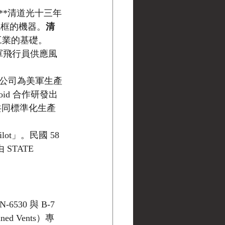
r 於**清道光十三年
製鏡框的機器。
清
工業的基礎。
為美軍飛行員供應風
。公司為美軍生產
roid 合作研發出
司共同標準化生產
ilot」。民國 58 
STATE 
30 與 B-7 
d Vents）專