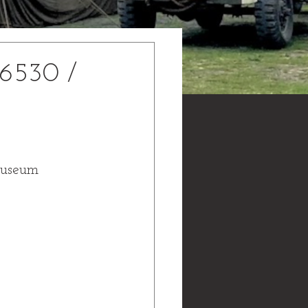
30 /
seum 