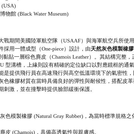
 (USA)
物館 (Black Water Museum)
大戰期間美國陸軍航空隊（USAAF）與海軍航空兵所使
用一體成型（One-piece）設計，由
天然灰色模製橡膠 (Na
黏貼一層棕色麂皮（Chamois Leather）。其結構完
 U 型溝槽，上緣則設有精確的定位缺口以對應鏡框的通
能是提供飛行員在高速飛行與高空低溫環境下的氣密性，
灰色橡膠材質在當時具備良好的彈性與耐候性，搭配皮革
期刺激，並在撞擊時提供臉部緩衝保護。
灰色模製橡膠 (Natural Gray Rubber)，為當時標準
然麂皮 (Chamois)，具備高透氣性與親膚感。