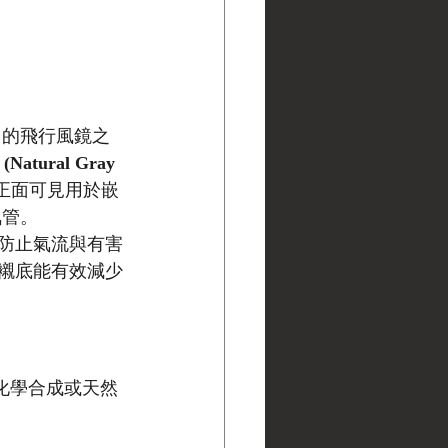
用的飛行風鏡之
tural Gray 
整，正面可見用於嵌
氣管。
防止氣流與有害
襯底能有效減少
規格之化學合成或天然