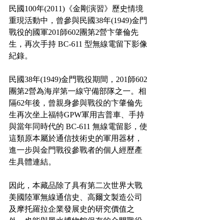
民國100年(2011)《金剛演習》歷史情境
重現活動中，曾參與民國38年(1949)金門
戰役的國軍201師602團第2營卞肇倫先
生，再次手持 BC-611 型無線電留下影像
紀錄。
民國38年(1949)金門戰役期間，201師602
團第2營為海岸第一線守備部隊之一。相
隔62年後，曾親身參與戰役的卞肇倫先
生再次坐上福特GPW軍用吉普車、手持
與當年同時代的 BC-611 無線電留影，使
這類原本屬於通信技術史的軍用器材，
進一步與金門戰役參戰者的個人經歷產
生具體連結。
因此，本藏品除了具有第二次世界大戰
美國陸軍無線通信史、高爾文製造公司
及摩托羅拉企業發展史的研究價值之