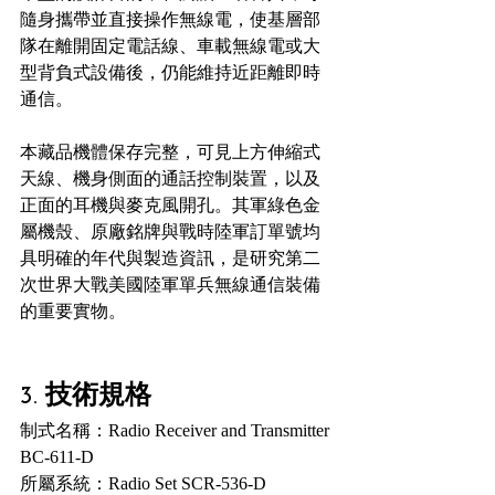
隨身攜帶並直接操作無線電，使基層部
隊在離開固定電話線、車載無線電或大
型背負式設備後，仍能維持近距離即時
通信。
本藏品機體保存完整，可見上方伸縮式
天線、機身側面的通話控制裝置，以及
正面的耳機與麥克風開孔。其軍綠色金
屬機殼、原廠銘牌與戰時陸軍訂單號均
具明確的年代與製造資訊，是研究第二
次世界大戰美國陸軍單兵無線通信裝備
的重要實物。
3. 技術規格
制式名稱：Radio Receiver and Transmitter 
BC-611-D
所屬系統：Radio Set SCR-536-D