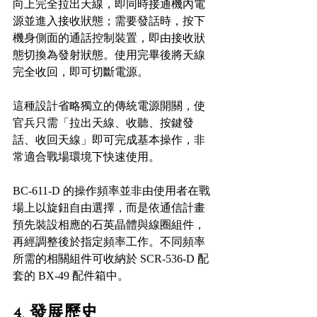
向上完全拉出天線，即同時接通機內電
源並進入接收狀態；需要發話時，按下
機身側面的通話控制裝置，即由接收狀
態切換為發射狀態。使用完畢後將天線
完全收回，即可切斷電源。
這種設計省略獨立的傳統電源開關，使
官兵只需「拉出天線、收聽、按鍵發
話、收回天線」即可完成基本操作，非
常適合戰場環境下快速使用。
BC-611-D 的操作頻率並非由使用者在戰
場上以旋鈕自由選擇，而是依通信計畫
預先裝設相應的石英晶體與線圈組件，
再經調整後於指定頻率工作。不同頻率
所需的相關組件可收納於 SCR-536-D 配
套的 BX-49 配件箱中。
4. 發展歷史