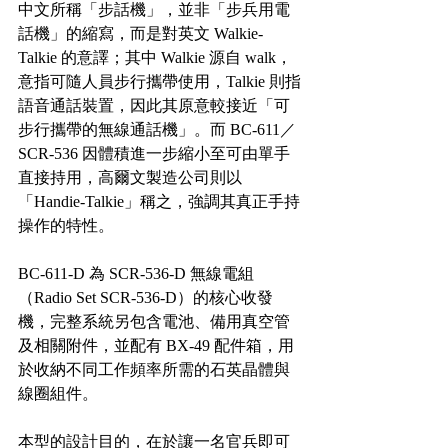
中文所稱「步話機」，並非「步兵用電
話機」的縮寫，而是對英文 Walkie-
Talkie 的意譯；其中 Walkie 源自 walk，
意指可隨人員步行攜帶使用，Talkie 則指
語音通話裝置，因此其原意較接近「可
步行攜帶的無線通話機」。而 BC-611／
SCR-536 因體積進一步縮小至可由單手
直接持用，高爾文製造公司則以
「Handie-Talkie」稱之，強調其真正手持
操作的特性。
BC-611-D 為 SCR-536-D 無線電組
（Radio Set SCR-536-D）的核心收發
機，完整系統另包含電池、備用真空管
及相關附件，並配有 BX-49 配件箱，用
於收納不同工作頻率所需的石英晶體與
線圈組件。
本型的設計目的，在於讓一名官兵即可