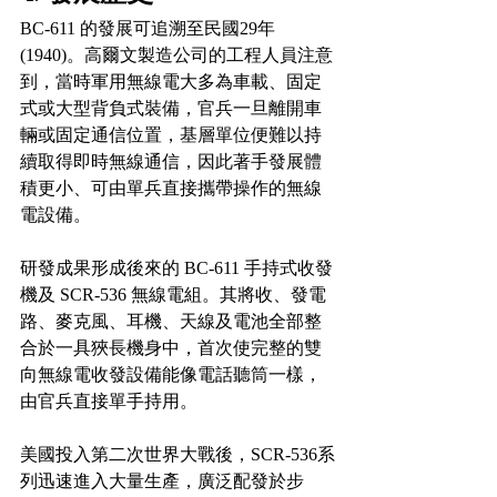
BC-611 的發展可追溯至民國29年
(1940)。高爾文製造公司的工程人員注意
到，當時軍用無線電大多為車載、固定
式或大型背負式裝備，官兵一旦離開車
輛或固定通信位置，基層單位便難以持
續取得即時無線通信，因此著手發展體
積更小、可由單兵直接攜帶操作的無線
電設備。
研發成果形成後來的 BC-611 手持式收發
機及 SCR-536 無線電組。其將收、發電
路、麥克風、耳機、天線及電池全部整
合於一具狹長機身中，首次使完整的雙
向無線電收發設備能像電話聽筒一樣，
由官兵直接單手持用。 
美國投入第二次世界大戰後，SCR-536系
列迅速進入大量生產，廣泛配發於步