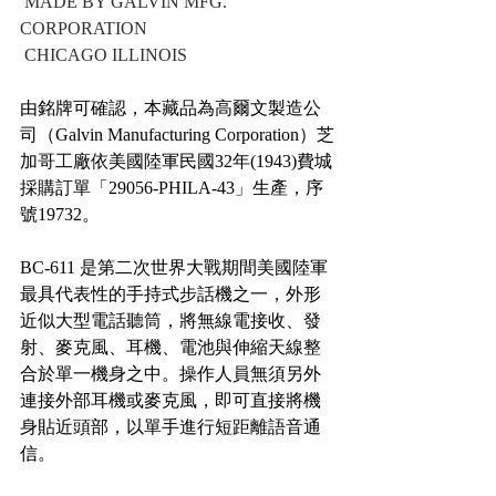
 MADE BY GALVIN MFG. 
CORPORATION
 CHICAGO ILLINOIS
由銘牌可確認，本藏品為高爾文製造公
司（Galvin Manufacturing Corporation）芝
加哥工廠依美國陸軍民國32年(1943)費城
採購訂單「29056-PHILA-43」生產，序
號19732。
BC-611 是第二次世界大戰期間美國陸軍
最具代表性的手持式步話機之一，外形
近似大型電話聽筒，將無線電接收、發
射、麥克風、耳機、電池與伸縮天線整
合於單一機身之中。操作人員無須另外
連接外部耳機或麥克風，即可直接將機
身貼近頭部，以單手進行短距離語音通
信。