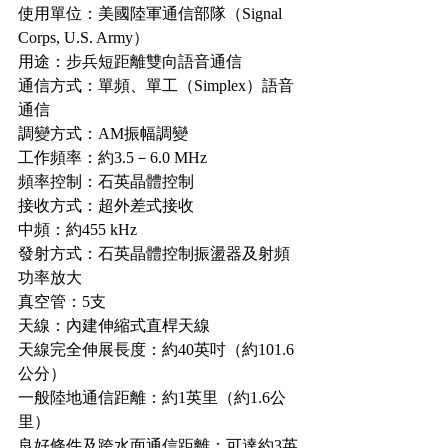
使用單位：美國陸軍通信部隊（Signal 
Corps, U.S. Army）
用途：步兵短距離雙向語音通信
通信方式：單頻、單工（Simplex）語音
通信
調變方式：AM振幅調變
工作頻率：約3.5－6.0 MHz
頻率控制：石英晶體控制
接收方式：超外差式接收
中頻：約455 kHz
發射方式：石英晶體控制振盪器及射頻
功率放大
真空管：5支
天線：內建伸縮式直桿天線
天線完全伸展長度：約40英吋（約101.6
公分）
一般陸地通信距離：約1英里（約1.6公
里）
良好條件及跨水面通信距離：可達約3英