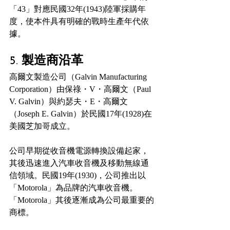
「43」對應民國32年(1943)陸軍採購年
度，使本件具有明確的戰時生產年代依
據。
5. 製造商沿革
高爾文製造公司（Galvin Manufacturing 
Corporation）由保祿・V・高爾文（Paul 
V. Galvin）與約瑟夫・E・高爾文
（Joseph E. Galvin）於民國17年(1928)在
美國芝加哥成立。
公司早期從收音機電源轉換設備起家，
其後迅速進入汽車收音機及移動無線通
信領域。民國19年(1930)，公司推出以
「Motorola」為品牌的汽車收音機。
「Motorola」其後逐漸成為公司最重要的
商標。