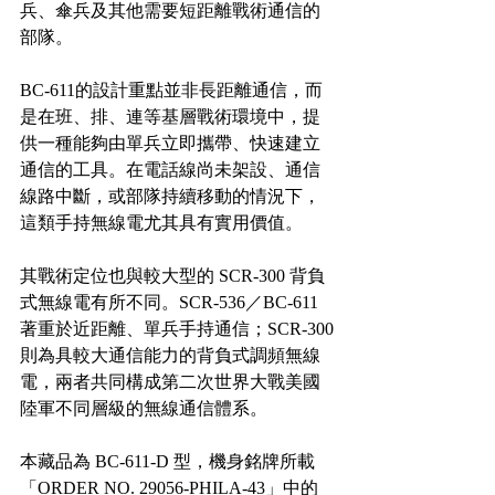
兵、傘兵及其他需要短距離戰術通信的
部隊。
BC-611的設計重點並非長距離通信，而
是在班、排、連等基層戰術環境中，提
供一種能夠由單兵立即攜帶、快速建立
通信的工具。在電話線尚未架設、通信
線路中斷，或部隊持續移動的情況下，
這類手持無線電尤其具有實用價值。
其戰術定位也與較大型的 SCR-300 背負
式無線電有所不同。SCR-536／BC-611
著重於近距離、單兵手持通信；SCR-300
則為具較大通信能力的背負式調頻無線
電，兩者共同構成第二次世界大戰美國
陸軍不同層級的無線通信體系。
本藏品為 BC-611-D 型，機身銘牌所載
「ORDER NO. 29056-PHILA-43」中的