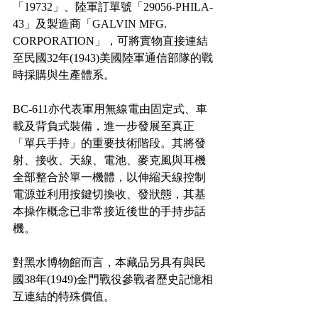
「19732」、陸軍訂單號「29056-PHILA-
43」及製造商「GALVIN MFG. 
CORPORATION」，可將實物直接連結
至民國32年(1943)美國陸軍通信部隊的戰
時採購與生產體系。
BC-611亦代表軍用無線電由固定式、車
載及背負式裝備，進一步發展至真正
「單兵手持」的重要技術階段。其將發
射、接收、天線、電池、麥克風與耳機
全部整合於單一機體，以伸縮天線控制
電源並利用按鍵切換收、發狀態，其基
本操作概念已非常接近後世的手持步話
機。
對黑水博物館而言，本藏品另具有與民
國38年(1949)金門戰役參戰者歷史記憶相
互連結的特殊價值。