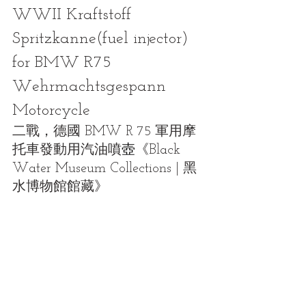
WWII Kraftstoff 
Spritzkanne(fuel injector) 
for BMW R75 
Wehrmachtsgespann 
Motorcycle
二戰，
德國 BMW R 75 軍用摩
托車發動用汽油噴
壺
《Black 
Water Museum Collections | 黑
水博物館館藏》