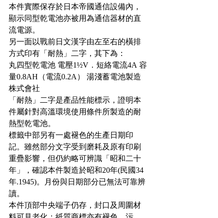
本件實際保存於日本帝國通信設備內，
顯示同型乾電池亦被用為通信器材的直
流電源。
另一面以戰前日文漢字由左至右的橫排
方式印有「耐熱」二字，其下為：
丸四型乾電池 電壓1½V．短絡電流4A 容
量0.8AH（電流0.2A） 湯淺蓄電池製造
株式會社
「耐熱」二字是產品性能標示，證明本
件屬針對高溫環境使用條件所製造的耐
熱型乾電池。
標籤中部另有一處褪色的生產日期印
記。雖然部分文字受到磨耗及原有印刷
重疊影響，但仍約略可辨識「昭和二十
年」，確認本件製造於昭和20年(民國34
年.1945)。月份與日期部分已無法可靠辨
讀。
本件頂部中央端子仍存，封口及周圍材
料可見老化；紙質商標亦有褪色、污