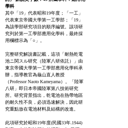
學科
其中「19」代表昭和19年度；「一工」
代表東京帝國大學第一工學部；「19」
為該學部研究項目的順序編號。該項研
究列於第一工學部應用化學科，最終採
用欄標示為「○」。
完整研究解說書記載，這項「耐熱乾電
池ニ関スル研究（陸軍八研依託）」由
東京帝國大學第一工學部應用化學科承
辦，指導教官為龜山直人教授
（Professor Naoto Kameyama）。「陸軍
八研」即日本帝國陸軍第八技術研究
所。研究背景指出，乾電池在熱帶地區
的耐久性不良，必須迅速解決，因此研
究重點放在電池材料及結構的改進。
此項研究於昭和19年度(民國33年.1944)