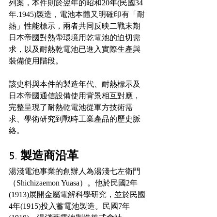
列案，本件則於翌年的昭和20年(民國34
年.1945)製造，電池本體又明確印有「耐
熱」性能標示，兩者共同反映二戰末期
日本帝國對熱帶環境用乾電池的迫切需
求，以及耐熱乾電池已進入實際生產與
裝備使用階段。
該史料與本件的製造年代、耐熱標示及
日本帝國通信設備使用背景相互對應，
完整呈現了耐熱乾電池從軍方技術需
求、學術研究到戰時工業產品的歷史脈
絡。
5. 製造商沿革
湯淺電池事業的創辦人為湯淺七左衛門
（Shichizaemon Yuasa）。他於民國2年
(1913)展開金屬電解科學研究，並於民國
4年(1915)投入蓄電池製造。民國7年