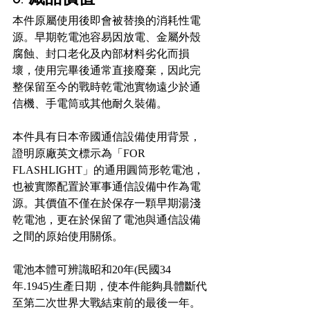
本件原屬使用後即會被替換的消耗性電
源。早期乾電池容易因放電、金屬外殼
腐蝕、封口老化及內部材料劣化而損
壞，使用完畢後通常直接廢棄，因此完
整保留至今的戰時乾電池實物遠少於通
信機、手電筒或其他耐久裝備。
本件具有日本帝國通信設備使用背景，
證明原廠英文標示為「FOR 
FLASHLIGHT」的通用圓筒形乾電池，
也被實際配置於軍事通信設備中作為電
源。其價值不僅在於保存一顆早期湯淺
乾電池，更在於保留了電池與通信設備
之間的原始使用關係。
電池本體可辨識昭和20年(民國34
年.1945)生產日期，使本件能夠具體斷代
至第二次世界大戰結束前的最後一年。