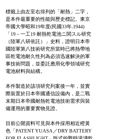
標籤上由左至右排列的「耐熱」二字，
是本件最重要的性能與歷史標記。東京
帝國大學昭和19年度(民國33年.1944)
「19－一工19 耐熱乾電池ニ関スル研究
（陸軍八研依託）」史料，證明日本帝
國陸軍第八技術研究所當時已將熱帶地
區乾電池耐久性列為必須迅速解決的軍
事技術問題，並委託應用化學領域研究
電池材料與結構。
本件製造於該項研究列案後一年，並實
際裝置於日本帝國通信設備內，是二戰
末期日本帝國耐熱乾電池技術需求與裝
備運用的重要實物見證。
目前公開資料可見與本件採用相近橙黃
色「PATENT YUASA／DRY BATTERY 
FOR FLASHLIGHT」版式的戰時湯淺乾