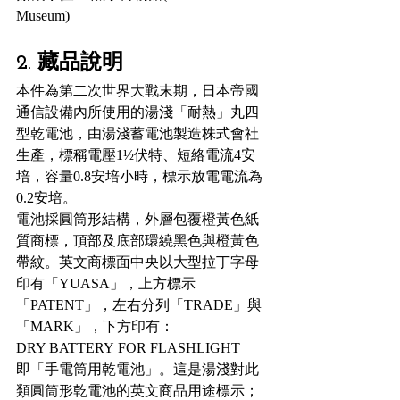
Museum)
2. 藏品說明
本件為第二次世界大戰末期，日本帝國
通信設備內所使用的湯淺「耐熱」丸四
型乾電池，由湯淺蓄電池製造株式會社
生產，標稱電壓1½伏特、短絡電流4安
培，容量0.8安培小時，標示放電電流為
0.2安培。
電池採圓筒形結構，外層包覆橙黃色紙
質商標，頂部及底部環繞黑色與橙黃色
帶紋。英文商標面中央以大型拉丁字母
印有「YUASA」，上方標示
「PATENT」，左右分列「TRADE」與
「MARK」，下方印有：
DRY BATTERY FOR FLASHLIGHT
即「手電筒用乾電池」。這是湯淺對此
類圓筒形乾電池的英文商品用途標示；