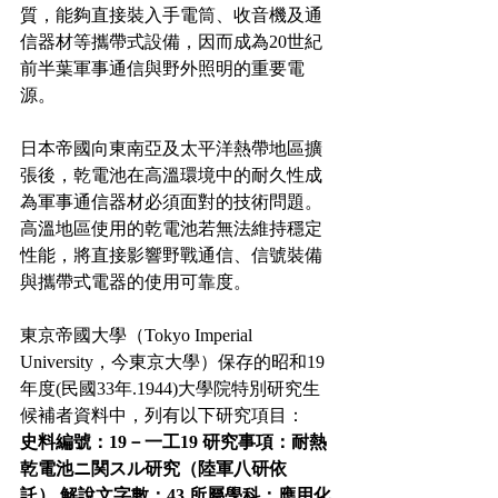
質，能夠直接裝入手電筒、收音機及通
信器材等攜帶式設備，因而成為20世紀
前半葉軍事通信與野外照明的重要電
源。
日本帝國向東南亞及太平洋熱帶地區擴
張後，乾電池在高溫環境中的耐久性成
為軍事通信器材必須面對的技術問題。
高溫地區使用的乾電池若無法維持穩定
性能，將直接影響野戰通信、信號裝備
與攜帶式電器的使用可靠度。
東京帝國大學（Tokyo Imperial 
University，今東京大學）保存的昭和19
年度(民國33年.1944)大學院特別研究生
候補者資料中，列有以下研究項目：
史料編號：19－一工19
研究事項：耐熱
乾電池ニ関スル研究（陸軍八研依
託）
解說文字數：43
所屬學科：應用化