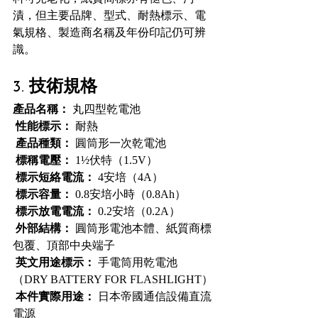
漬，但主要品牌、型式、耐熱標示、電
氣規格、製造商名稱及年份印記仍可辨
識。
3. 技術規格
產品名稱：
 丸四型乾電池
性能標示：
 耐熱
產品種類：
 圓筒形一次乾電池
標稱電壓：
 1½伏特（1.5V）
標示短絡電流：
 4安培（4A）
標示容量：
 0.8安培小時（0.8Ah）
標示放電電流：
 0.2安培（0.2A）
外部結構：
 圓筒形電池本體、紙質商標
包覆、頂部中央端子
英文用途標示：
 手電筒用乾電池
（DRY BATTERY FOR FLASHLIGHT）
本件實際用途：
 日本帝國通信設備直流
電源