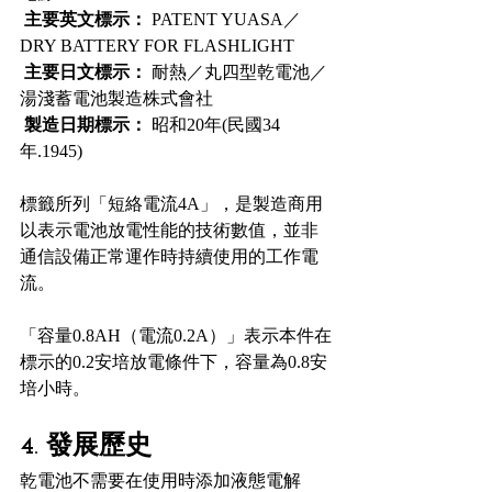
主要英文標示：
 PATENT YUASA／
DRY BATTERY FOR FLASHLIGHT
主要日文標示：
 耐熱／丸四型乾電池／
湯淺蓄電池製造株式會社
製造日期標示：
 昭和20年(民國34
年.1945)
標籤所列「短絡電流4A」，是製造商用
以表示電池放電性能的技術數值，並非
通信設備正常運作時持續使用的工作電
流。
「容量0.8AH（電流0.2A）」表示本件在
標示的0.2安培放電條件下，容量為0.8安
培小時。
4. 發展歷史
乾電池不需要在使用時添加液態電解