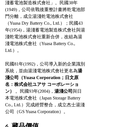
淺蓄電池製造株式會社」。民國38年
(1949)，公司依戰後重整計畫將乾電池部
門分離，成立湯淺乾電池株式會社
（Yuasa Dry Battery Co., Ltd.）；民國43
年(1954)，湯淺蓄電池製造株式會社與湯
淺乾電池株式會社重新合併，改組為湯
淺電池株式會社（Yuasa Battery Co., 
Ltd.）。
民國81年(1992)，公司導入新的企業識別
系統，並由湯淺電池株式會社更名為
湯
淺公司（Yuasa Corporation；日文原
名：株式会社ユアサ コーポレーショ
ン）
 。民國93年(2004)，
湯淺公司
與日
本電池株式會社（Japan Storage Battery 
Co., Ltd.）完成經營整合，成立杰士湯淺
公司（GS Yuasa Corporation）。
6. 藏品價值