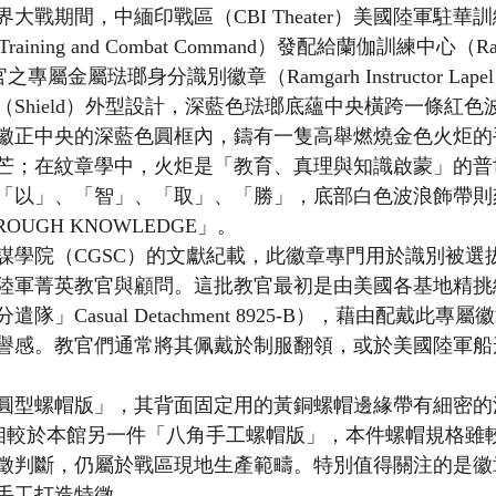
大戰期間，中緬印戰區（CBI Theater）美國陸軍駐華
se Training and Combat Command）發配給蘭伽訓練中心（Ramga
專屬金屬琺瑯身分識別徽章（Ramgarh Instructor Lapel
Shield）外型設計，深藍色琺瑯底蘊中央橫跨一條紅色
徽正中央的深藍色圓框內，鑄有一隻高舉燃燒金色火炬的
芒；在紋章學中，火炬是「教育、真理與知識啟蒙」的普
「以」、「智」、「取」、「勝」，底部白色波浪飾帶則
ROUGH KNOWLEDGE」。
謀學院（CGSC）的文獻紀載，此徽章專門用於識別被選
陸軍菁英教官與顧問。這批教官最初是由美國各基地精挑
分遣隊」Casual Detachment 8925-B），藉由配戴此
感。教官們通常將其佩戴於制服翻領，或於美國陸軍船形帽（G
圓型螺帽版」，其背面固定用的黃銅螺帽邊緣帶有細密的
紋路。相較於本館另一件「八角手工螺帽版」，本件螺帽規格
徵判斷，仍屬於戰區現地生產範疇。特別值得關注的是徽
手工打造特徵。