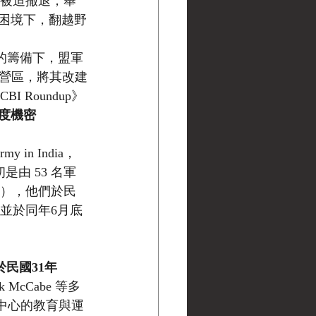
隊被迫撤退，舉
困境下，翻越野
l）的籌備下，盟軍
大型營區，將其改建
 Roundup》
度機密
n India，
是由 53 名軍
5-B），他們於民
，並於同年6月底
於民國31年
 McCabe 等多
該中心的教育與運