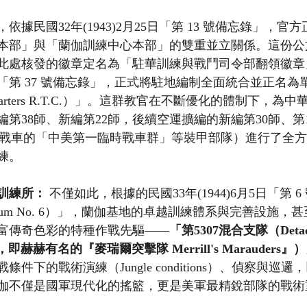
據民國32年(1943)2月25日「第 13 號備忘錄」，官
本部」與「蘭伽訓練中心本部」的雙重並立關係。這份公
此處核發的徽章定名為「駐華訓練與戰鬥司令部翻領徽章
布「第 37 號備忘錄」，正式將駐地編制全面統合並正名
uarters R.T.C.）」。這群教官在不斷優化的體制下，為
第38師、新編第22師，後續空運擴編的新編第30師、第1
 司徒戰車的「中美第一臨時戰車群」等裝甲部隊）進行了全
練。
訓練所：
 不僅如此，根據的民國33年(1944)6月5日「第 
morandum No. 6）」，蘭伽基地的卓越訓練體系與完善設施
富傳奇色彩的特種作戰先驅——
「第5307混合支隊（Detachm
ment，即赫赫有名的『麥瑞爾突擊隊 Merrill's Marauders』
件下的戰術演練（Jungle conditions）、偵察與巡
伽不僅是國軍現代化的搖籃，更是美軍最精銳部隊的戰術