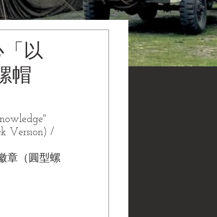
心「以
螺帽
nowledge" 
k Version) / 
徽章（圓型螺