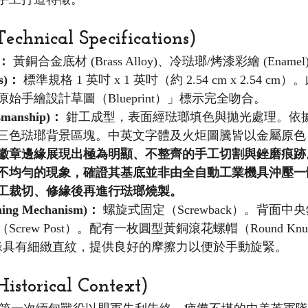
hnical Specifications)
)：
 黃銅合金底材 (Brass Alloy)、冷琺瑯/烤漆彩繪 (Enamel
s)：
 標準規格 1 英吋 x 1 英吋（約 2.54 cm x 2.54 
始手繪設計草圖（Blueprint）」標示完全吻合。
manship)：
 鉗工成型，表面經琺瑯填色與拋光處理。依
三色琺瑯背景區塊。中英文字體及火炬圖騰皆以金屬原色
徽章邊緣展現出極為明顯、不整齊的手工切割與銼磨痕跡
不均勻的現象，確證其基底並非由全自動工業機具沖壓一
工裁切、修緣後再進行琺瑯燒製。
ing Mechanism)：
 螺旋式固定（Screwback）。背面
rew Post）。配有一枚圓型黃銅滾花螺帽（Round Knurled
邊緣具有細緻直紋，提供良好的摩擦力以便於手動旋緊。
torical Context)