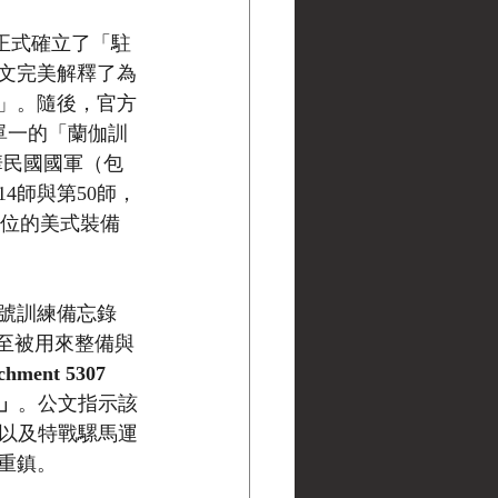
方正式確立了「駐
文完美解釋了為
」。隨後，官方
為單一的「蘭伽訓
中華民國國軍（包
4師與第50師，
方位的美式裝備
6 號訓練備忘錄
，甚至被用來整備與
ent 5307 
）」
。公文指示該
邏，以及特戰騾馬運
重鎮。