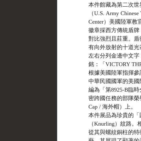
本件館藏為第二次世界
（U.S. Army Chine
Center）美國陸軍教官之
徽章採西方傳統盾牌（
對比強烈且莊重。盾
有向外放射的十道光
左右分列金邊中文字
銘：「VICTORY TH
根據美國陸軍指揮參
中華民國國軍的美國
編為「第8925-B臨時
密跨國任務的部隊榮譽
Cap / 海外帽）上。
本件展品為珍貴的「
（Knurling）
從其與螺紋銅柱的特
藝，其展現了顯著的