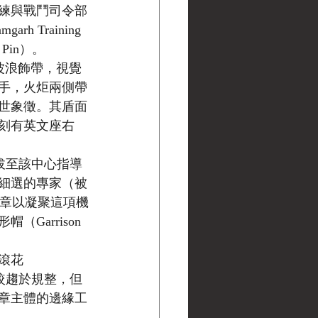
訓練與戰鬥司令部
rh Training 
 Pin）。
波浪飾帶，視覺
手，火炬兩側帶
世象徵。其盾面
刻有英文座右
拔至該中心指導
細選的專家（被
專屬徽章以凝聚這項機
arrison 
滾花
雖較趨於規整，但
章主體的邊緣工