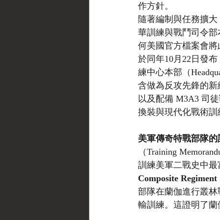
作方針。
隨著編制與任務擴大，依
華訓練與戰鬥司令部
何美國官方檔案會將
於同年10月22日發
練中心本部（Headq
含做為反攻先鋒的新編
以及配備 M3A3
換裝與現代化戰術訓
美軍傳奇特戰部隊的
（Training Me
訓練美軍二戰史中最
Composite Regi
部隊在蘭伽進行叢林戰條
輸訓練。這證明了蘭