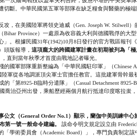
)5月，第一次緬甸戰役以盟軍失利告終，疲憊不堪的中美英軍
遭切斷。中華民國第五軍等部隊在缺乏糧食與醫藥的極端
在美國陸軍將領史迪威（Gen. Joseph W. Stilwel
ihar Province）一處原為收容義大利與德國戰俘的
。根據民國31年(1942)10月8日發行的官方戰區報刊《CBI
）頭版報導，
這項龐大的跨國建軍計畫在初期被列為「極
」
，直到當年秋季才首度由戰地記者曝光。
軍部隊重新整編為「中華民國駐印軍」（Chinese Army i
）。美國陸軍從各地調派頂尖軍士官擔任教官。這批建軍骨幹最初
的「第8925-B臨時分遣隊」（Casual Detachment 892
3月自美國喬治亞州出發，乘船歷經兩個月航行抵達印度喀拉蚩
文（General Order No.1）顯示，蘭伽中美訓練中心
正式頒布第一號一般命令建編。
 該命令明文規定設立由 Frederick
「學術委員會（Academic Board）」，專門負責制定