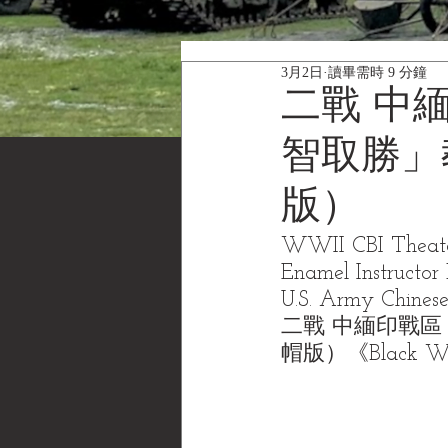
3月2日
讀畢需時 9 分鐘
二戰 中
智取勝」
版）
WWII CBI Theater
Enamel Instructor
U.S. Army Chines
二戰 中緬印戰
帽版）
《Black W