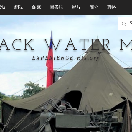
保修
網誌
館藏
圖書館
影片
簡介
聯絡
LACK WATER 
EXPERIENCE History