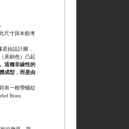
)
cm）。此尺寸與本館考
據原始設計圖，
（黃銅色）凸起
。這種非線性的
體成型，而是由
中央銲有一根帶螺紋
 Brass 