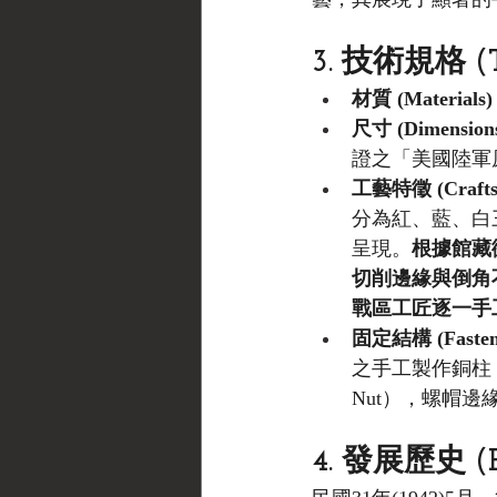
3. 技術規格 (Tec
材質 (Materials
尺寸 (Dimension
證之「美國陸軍原
工藝特徵 (Crafts
分為紅、藍、白
呈現。
根據館藏
切削邊緣與倒角
戰區工匠逐一手
固定結構 (Fasten
之手工製作銅柱（Sc
Nut），螺帽
4. 發展歷史 (His