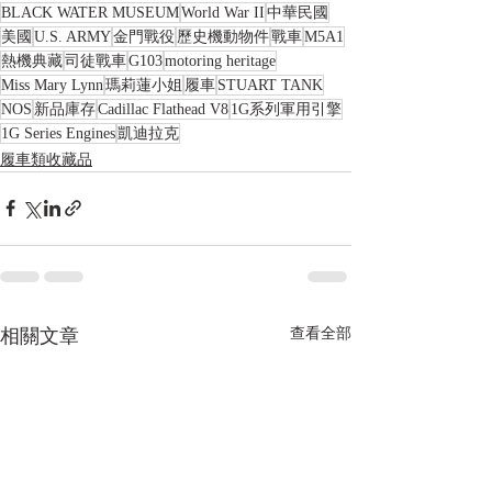
BLACK WATER MUSEUM
World War II
中華民國
美國
U.S. ARMY
金門戰役
歷史機動物件
戰車
M5A1
熱機典藏
司徒戰車
G103
motoring heritage
Miss Mary Lynn
瑪莉蓮小姐
履車
STUART TANK
NOS
新品庫存
Cadillac Flathead V8
1G系列軍用引擎
1G Series Engines
凱迪拉克
履車類收藏品
相關文章
查看全部