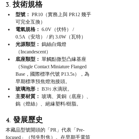
3. 技術規格
型號：
 PR10（實務上與 PR12 幾乎
可完全互換）
電氣規格：
 6.0V（伏特） / 
0.5A（安培） / 約 3.0W（瓦特）
光源類型：
 鎢絲白熾燈
（Incandescent）
底座類型：
 單觸點微型凸緣基座
（Single Contact Miniature Flanged 
Base，國際標準代號 P13.5s），為
早期標準預焦燈泡接頭。
玻璃泡形：
 B3½ 水滴狀。
主要材質：
 玻璃、黃銅（底座）、
鎢（燈絲）、絕緣塑料/樹脂。
4. 發展歷史
本藏品型號開頭的「PR」代表「Pre-
focused」（預先對焦）。在早期手電筒