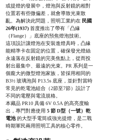
或提燈的發展中，燈泡與反射鏡的相對
位置若有些微偏差，就會導致光束散
亂。為解決此問題，照明工業約在 
民國
26年(1937)
 首度推出了帶有「凸緣
（Flange）」底座的預焦燈泡技術。
這項設計讓燈泡在安裝進燈具時，凸緣
能精準卡在固定的位置，確保發光燈絲
永遠落在反射鏡的完美焦點上，從而投
射出最集中、最遠的光束。PR 系列是一
個龐大的微型燈泡家族，皆採用相同的 
B3½ 玻璃泡與 P13.5s 底座，並針對當時
常見的乾電池組合（2節至7節）設計了
不同的電壓與電流規格。
本藏品 PR10 具備 6V 0.5A 的高亮度輸
出，專門對應使用 
5 節 D型（一號）乾
電池
 的大型手電筒或強光提燈，是二戰
時期軍民兩用照明工具的核心零件。