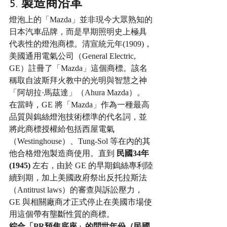
5. 製造商沿革
燈泡上的「Mazda」並非現今大眾熟知的
日本汽車品牌，而是早期照明史上極具
代表性的燈泡商標。清宣統元年(1909)，
美國通用電氣公司（General Electric, 
GE）註冊了「Mazda」這個商標。該名
稱取自波斯拜火教中的光明與智慧之神
「阿胡拉·馬茲達」（Ahura Mazda）。
在當時，GE 將「Mazda」作為一種最高
品質與鎢絲燈泡技術標準的代名詞，並
將此商標授權給包括西屋電氣
（Westinghouse）、Tung-Sol 等在內的其
他合格燈泡製造商使用。直到 
民國34年
(1945)
 左右，由於 GE 的早期鎢絲專利陸
續到期，加上美國政府祭出反托拉斯法
（Antitrust laws）的審查與訴訟壓力，
GE 與相關廠商才正式停止在美國市場使
用這個帶有壟斷性質的商標。
綜合「PR預焦底座」的問世年份（民國