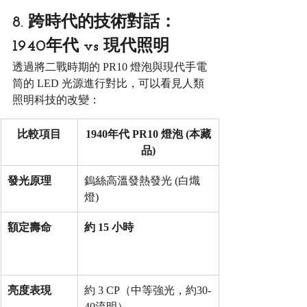
8. 跨時代的技術對話：
1940年代 vs 現代照明
透過將二戰時期的 PR10 燈泡與現代手電
筒的 LED 光源進行對比，可以看見人類
照明科技的改變：
比較項目
1940年代 PR10 燈泡 (本藏
品)
發光原理
鎢絲高溫發熱發光 (白熾
燈)
額定壽命
約 15 小時
亮度表現
約 3 CP（中等強光，約30-
40流明）