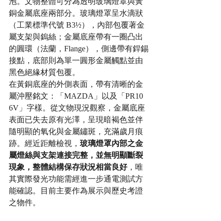
泡。文物整體可分為透明玻璃燈罩與黃
銅金屬底座兩部分。玻璃燈罩呈水滴狀
（工業標準代號 B3½），內部包覆著金
屬支架與鎢絲；金屬底座帶有一圈凸出
的圓環（法蘭，Flange），側邊帶有銲錫
接點，底部則為單一圓形金屬觸點並由
黑色絕緣材質包覆。
在黃銅底座的外側表面，帶有清晰的金
屬沖壓銘文：「MAZDA」以及「PR10 
6V」字樣。從文物現況觀察，金屬底座
表面已失去原有光澤，呈現暗褐色並伴
隨明顯的氧化與金屬鏽斑，充滿歲月痕
跡。經近距離檢視，
玻璃燈罩內部之金
屬燈絲與支架連接完整，並無明顯斷裂
現象，整體結構保存狀況相當良好
，唯
其實際發光功能需經進一步通電測試方
能確認。目前主要作為展示與歷史考證
之物件。