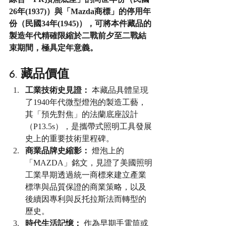
26年(1937)）與「Mazda商標」的停用年
份（民國34年(1945)），可將本件藏品的
製造年代精確限縮於二戰前夕至二戰結
束期間，極具定年意義。
6. 藏品價值
工業技術史見證：
 本藏品具體呈現
了1940年代微型燈泡的製造工藝，
其「預先對焦」的法蘭底座設計
（P13.5s），是攜帶式照明工具發展
史上的重要技術里程碑。
商業品牌史縮影：
 燈泡上的
「MAZDA」銘文，見證了美國照明
工業早期透過統一商標來建立產業
標準與品質保證的商業策略，以及
後續因專利與反托拉斯法而轉型的
歷史。
時代生活記憶：
 作為早期手電筒或