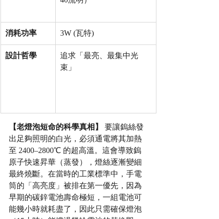
消耗功率
3W (瓦特)
設計哲學
追求「最亮、最集中光
束」
【老燈泡短命的科學真相】
 要讓鎢絲發
出足夠照明的白光，必須通電將其加熱
至 2400–2800℃ 的超高溫。這會導致鎢
原子快速昇華（蒸發），燈絲逐漸變細
最終燒斷。在當時的工業標準中，手電
筒的「高亮度」被排在第一優先，因為
早期的碳鋅電池壽命極短，一組電池可
能幾小時就耗盡了，因此只需確保燈泡