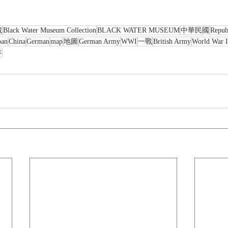
藏
Black Water Museum Collection
BLACK WATER MUSEUM
中華民國
Repub
pan
China
German
map
地圖
German Army
WWI
一戰
British Army
World War I
年