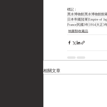
標記：
黑水博物館
黑水博物館館
日本帝國
陸軍
Empire of Ja
France
民國3年
1914
大正3
地圖類收藏品
相關文章