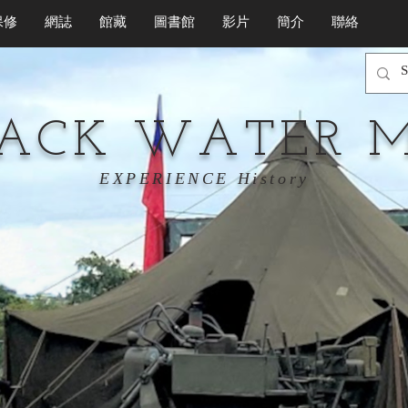
保修
網誌
館藏
圖書館
影片
簡介
聯絡
LACK WATER 
EXPERIENCE History