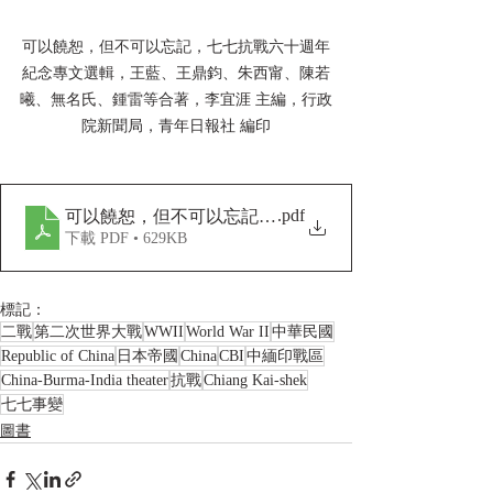
可以饒恕，但不可以忘記，七七抗戰六十週年
紀念專文選輯，王藍、王鼎鈞、朱西甯、陳若
曦、無名氏、鍾雷等合著，李宜涯 主編，行政
院新聞局，青年日報社 編印
.pdf
可以饒恕，但不可以忘記，七七抗戰六十週年紀念專文選
下載 PDF • 629KB
標記：
二戰
第二次世界大戰
WWII
World War II
中華民國
Republic of China
日本帝國
China
CBI
中緬印戰區
China-Burma-India theater
抗戰
Chiang Kai-shek
七七事變
圖書