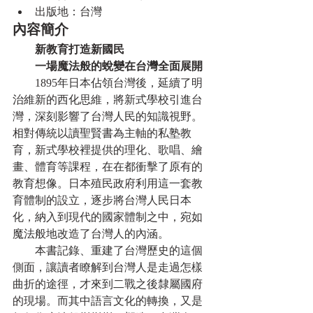
出版地：台灣
內容簡介
　　新教育打造新國民
　　一場魔法般的蛻變在台灣全面展開
　　1895年日本佔領台灣後，延續了明
治維新的西化思維，將新式學校引進台
灣，深刻影響了台灣人民的知識視野。
相對傳統以讀聖賢書為主軸的私塾教
育，新式學校裡提供的理化、歌唱、繪
畫、體育等課程，在在都衝擊了原有的
教育想像。日本殖民政府利用這一套教
育體制的設立，逐步將台灣人民日本
化，納入到現代的國家體制之中，宛如
魔法般地改造了台灣人的內涵。
　　本書記錄、重建了台灣歷史的這個
側面，讓讀者瞭解到台灣人是走過怎樣
曲折的途徑，才來到二戰之後隸屬國府
的現場。而其中語言文化的轉換，又是