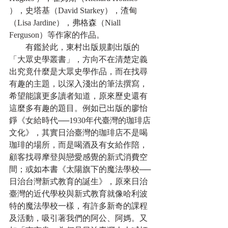
），史塔基（David Starkey），渣甸
（Lisa Jardine），弗格森（Niall 
Ferguson）等作家的作品。
　　有鑑於此，東村出版規劃出版的
「大眾史學叢書」，方向不在清楚定義
出究竟什麼是大眾史學作品，而在找尋
有趣的主題，以深入淺出的筆法撰寫，
希望能讓更多讀者知道，原來歷史還有
這麼多有趣的題目。例如已出版的廖怡
錚《女給時代──1930年代臺灣的珈琲店
文化》，其實日治臺灣的珈琲店不是喝
珈琲的場所，而是喝酒及有女給作陪，
顧客找尋摩登與戀愛感覺的新式消費空
間；或如本書《太陽旗下的魔法學校──
日治台灣新式教育的誕生》，原來日治
臺灣的近代學校與新式教育就像哈利波
特的魔法學校一樣，有許多新奇的課程
及活動，吸引著我們的阿公、阿媽。又