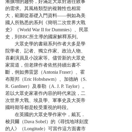
漸擴增的趨勢，好滿足大眾對過往敘事
的需求。其風格類型的複雜性也相當
大，範圍從基礎入門資料——例如為美
國人所熟悉的系列《簡明二次世界大戰
史》（World War II for Dummies）、民眾
史，到BBC所主導的國家解釋系列。
　　大眾史學的書籍系列作者大多是學
院學者、記者、獨立作家、政治人物、
喜劇演員及小說家等。儘管新的大眾史
家當道，但老牌作者依然持續出書不
斷，例如弗雷瑟（Antonia Fraser）、霍
布斯邦（Eric Hobsbawm）、加德納（S. 
R. Gardiner）及泰勒（A. J. P. Taylor）。
若以大眾史家著作內容的時代來說，二
次世界大戰、埃及學、軍事史及大英帝
國時期等都是較受重視的時段。
　　在英國的大眾史學作家中，戴瓦．
梭貝爾（Dava Sobel）的《尋找地球刻度
的人》（Longitude）可當作這方面書市