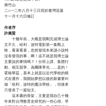
蔣竹山
二○一二年八月十三日寫於臺灣花蓮
十一月十六日修訂
作者序
許佩賢
　　十幾年前，大概是我剛完成博士論
文不久，哈利．波特電影第一集剛上
映，看著看著，忽然發現本來讀小說時
沒有發現的事，啊！這不就是我博士論
文要說的事情嗎？！分班上課、集體行
動、相互競爭、為團隊爭光……是的！
霍格華茲，基本上就是以近代學校的模
式在運作，我開始夢想以後的新書要叫
做「哈利．波特的魔法學校」，但後來
只發表了一篇短文。
　　這本書的骨架，主要是我自己十幾
年來對台灣教育史研究的一些心得。早