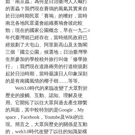
如「南京蟲」為何是日治臺灣人人喊打
的害蟲？我們現在賽鴿的風氣其實來自
於日治時期民眾「賽鳩」的嗜好，當時
南北各地民眾還會組織賽鳩會彼此較
勁；現在的國家公園概念，早在一九二○
年代臺灣就已經存在，當時殖民政府已
經規劃了大屯山、阿里新高山及太魯閣
三個「國立公園」候選地；日治臺灣學
生所參加的學校校外旅行叫做「修學旅
行」；我們現在道路兩旁的行道樹規劃
起於日治時期，當時最讓日人印象深刻
的是有南國風情的椰子樹……等等。
　　Web3.0時代的來臨改變了大眾對於
歷史的接觸、互動、認知、理解及使
用。它開拓了以往大眾與過去產生聯繫
的局面，其中較特別的是Google，My 
space，Facebook，Youtube及Wiki的出
現。簡言之，大眾與歷史的關係是互動
的，web3.0時代改變了以往的知識架構