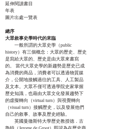
延伸閱讀書目
年表
圖片出處一覽表
總序
大眾敘事史學時代的來臨
　　一般所謂的大眾史學（public 
history）有三個概念：大眾的歷史、歷史
是寫給大眾的、歷史是由大眾來書寫
的。 當代大眾史學的新趨勢是歷史已成
為消費的商品，消費者可以透過物質媒
介，公開地接觸過往的工具、人工製品
及文本。大眾不僅可透過學院史家掌握
歷史知識，也藉由大眾文化發展趨勢下
的虛擬轉向（virtual turn）與視覺轉向
（visual turn）接觸歷史，以及發展他們
自己的敘事、故事及歷史經驗。
　　英國曼徹斯特大學歷史教授德．古
魯特（Jerome de Groot）即認為在歷史商