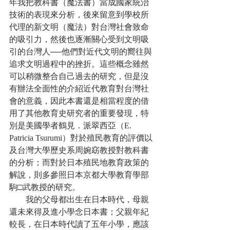
年我把教科書（魔法書）當成國家統治
技術的表現來分析，後來留意到學校所
代理的新文明（魔法）對台灣社會致命
的吸引力，然後也逐漸關心受到文明吸
引的台灣人──他們對近代文明的嚮往與
追求文明過程中的挫折。這些概念雖然
可以稍微整合自己過去的研究，但是沒
有辦法全面性的介紹近代教育對台灣社
會的意義，因此本書還是相當程度的借
用了其他教育史研究者的重要發現，特
別是美國學者鶴見．派翠西亞（E. 
Patricia Tsurumi）對於殖民教育的評價以
及台灣大學歷史系周婉窈教授對教科書
的分析；而對於日本殖民地教育政策的
解說，則多參照日本京都大學教育學部
駒□武教授的研究。
　　我的父母都出生在日本時代，母親
還未來得及進小學念日本書；父親年紀
較長，在日本時代讀了五年小學，應該