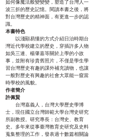
如何像魔法般變變變，塑造了台灣人一
波三折的歷史記憶。閱讀本書之後，將
對台灣歷史的精神面，有更進一步的認
識。
本書特色
　　以淺顯易懂的方式介紹日治時期台
灣近代學校建立的歷史，穿插許多人物
如吳三連、楊肇嘉等關於上學的小故
事，並附有珍貴舊照片，不僅是學生學
習台灣歷史有趣的課外補充讀物，也讓
一般對歷史有興趣的社會大眾能一窺當
時學校的風貌。
作者簡介
許佩賢
　　台灣嘉義人，台灣大學歷史學博
士，現任國立台灣師範大學台灣史研究
所副教授。研究專長：台灣史、教育
史。多年來從事臺灣教育史研究及史料
蒐集整理的工作，發表過十數篇相關論