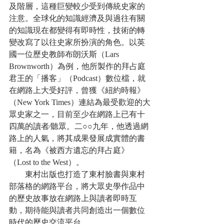
及階層，這種巨變較少受到傳統史家的
注意。全球化的知識經濟及與過往有關
的知識現在都變得有即時性，技術的轉
變改寫了以往史家所扮演的角色。以英
國一位歷史教師布朗沃斯（Lars 
Brownworth）為例，他所製作的拜占庭
君王的「播客」（Podcast）數位檔，就
在網路上大受好評，曾獲《紐約時報》
（New York Times）連結為最受歡迎的大
眾史家之一，目前至少在網路上已有十
四萬的讀者∕聽眾。二○○九年，他透過網
路上的人氣，將其成果發展成實體的書
籍，名為《被西方遺忘的拜占庭》
（Lost to the West）。
　　東村出版也打造了東村臉書與東村
部落格的網路平台，將大眾史學作品中
的歷史故事放在網路上與讀者即時互
動，期待能與讀者共同創造出一個數位
時代的歷史交流平台。