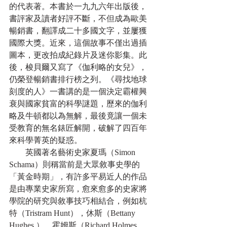
的代表著。本書於一九九六年出版後，
書評家及讀者好評不斷，不但成為歐美
暢銷書，翻譯成二十多國文字，並屢獲
國際大獎。近來，這個故事不僅出過插
圖本，更改拍成紀錄片及迷你影集。此
後，梭貝爾又寫了《伽利略的女兒》，
仍榮登暢銷書排行榜之列。《尋找地球
刻度的人》一書講的是一個決定霸權興
衰與國家貧富的科學謎題，歷來的伽利
略及牛頓都以為無解，最後竟讓一個未
受教育的無名錶匠解開，破解了四百年
來科學菁英的疑惑。
　　英國著名藝術史家夏瑪（Simon 
Schama）則稱當前是大眾敘事史學的
「黃金時期」，有許多平易近人的作品
是由專業史家所寫，愈來愈多的史家將
學院的研究與敘事技巧相結合，例如杭
特（Tristram Hunt），休斯（Bettany 
Hughes ），霍姆斯（Richard Holmes 