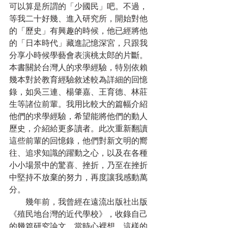
可以算是所謂的「少國民」吧。不過，
等我二十好幾、進入研究所，開始對他
的「歷史」有興趣的時候，他已經將他
的「日本時代」藏進記憶深宮，只跟我
分享小時候學藝會表演桃太郎的片斷。
本書關於台灣人的求學經驗，特別依賴
幾本對於教育經驗敘述較為詳細的回憶
錄，如吳三連、楊肇嘉、王育德、林莊
生等諸位前輩。我用比較大的篇幅介紹
他們的求學經驗，希望能將他們的動人
歷史，介紹給更多讀者。此次重新翻讀
這些前輩的回憶錄，他們對新文明的嚮
往、追求知識的躍動之心，以及在各種
小小場景中的驚喜、挫折，乃至在挫折
中堅持不放棄的努力，再度讓我感動萬
分。
　　幾年前，我曾經在遠流出版社出版
《殖民地台灣的近代學校》，收錄自己
的幾篇研究論文。當時心裡想，這樣的