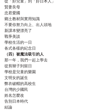
從「好兒童」到「好日本人」
賢妻良母
忠君愛國
鄉土教材與實用知識
不要你努力向上、出人頭地
新課本變漂亮了
戰爭美談
學校生活的一日
各式各樣的紀念日
（四）被魔法吸引的人
那一年，我們一起上學去
從剪辮子到留日
學校是兒童的樂園
文明女的誕生
弊衣破帽的高校生
台灣的少國民
姓名怎麼改
告別日本時代
結論