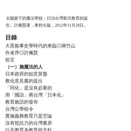
太陽旗下的魔法學校：日治台灣新式教育的誕
生。許佩賢著，東村出版，2012年11月28日。
目錄
大眾敘事史學時代的來臨◎蔣竹山
作者序◎許佩賢
前言
（一）施魔法的人
日本政府的如意算盤
教化意見書的提出
「同化」是沒有必要的
用「國語」將台灣「日本化」
教育敕語的發布
台灣公學校令
實施義務教育只是空論
沒有抵抗力的台灣書房
以不教育為教育的方針