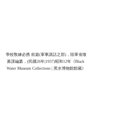
學校敎練必携 前篇(軍事講話之部)，陸軍省徵
募課編纂，(民國26年|1937)昭和12年《Black 
Water Museum Collections | 黑水博物館館藏》