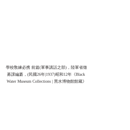
學校敎練必携 前篇(軍事講話之部)，陸軍省徵
募課編纂，(民國26年|1937)昭和12年《Black 
Water Museum Collections | 黑水博物館館藏》