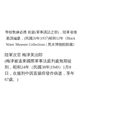
學校敎練必携 前篇(軍事講話之部)，陸軍省徵
募課編纂，(民國26年|1937)昭和12年《Black 
Water Museum Collections | 黑水博物館館藏》
陸軍次官 梅津美治郎
(梅津被遠東國際軍事法庭判處無期徒
刑，昭和24年（民國38年|1949）1月8
日，在服刑中因直腸癌發作病逝，享年
67歲。)