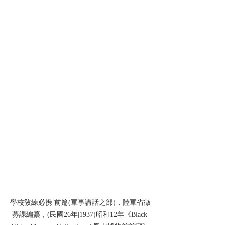
學校敎練必携 前篇(軍事講話之部)，陸軍省徵
募課編纂，(民國26年|1937)昭和12年《Black 