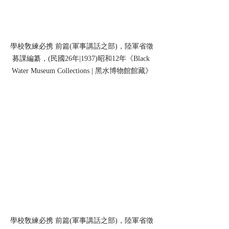
學校敎練必携 前篇(軍事講話之部)，陸軍省徵
募課編纂，(民國26年|1937)昭和12年《Black 
Water Museum Collections | 黑水博物館館藏》
學校敎練必携 前篇(軍事講話之部)，陸軍省徵