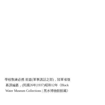
學校敎練必携 前篇(軍事講話之部)，陸軍省徵
募課編纂，(民國26年|1937)昭和12年《Black 
Water Museum Collections | 黑水博物館館藏》