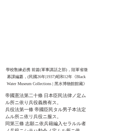
學校敎練必携 前篇(軍事講話之部)，陸軍省徵
募課編纂，(民國26年|1937)昭和12年《Black 
Water Museum Collections | 黑水博物館館藏》
帝國憲法第二十條 日本臣民法律ノ定ム
ル所ニ依り兵役義務有ス。
兵役法第一條 帝國臣民タル男子本法定
ムル所ニ依リ兵役ニ服ス。
同第三條 志願ニ依兵籍編入セラルル者
ノ兵役ニシテハ勅令ノ定ムル所ニ依