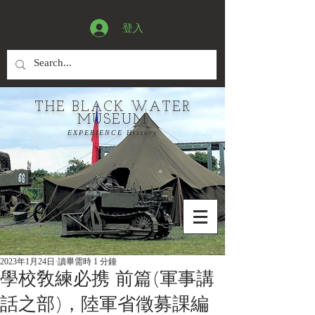
登入
THE BLACK WATER
MUSEUM
EXPERIENCE History
2023年1月24日
讀畢需時 1 分鐘
學校敎練必携 前篇(軍事講
話之部)，陸軍省徵募課編