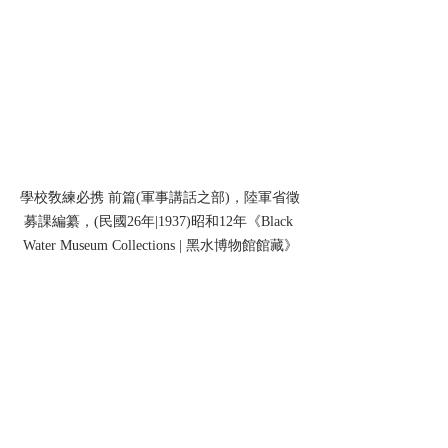
學校敎練必携 前篇(軍事講話之部)，陸軍省徵
募課編纂，(民國26年|1937)昭和12年《Black 
Water Museum Collections | 黑水博物館館藏》