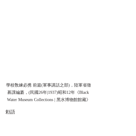
學校敎練必携 前篇(軍事講話之部)，陸軍省徵
募課編纂，(民國26年|1937)昭和12年《Black 
Water Museum Collections | 黑水博物館館藏》
勅語