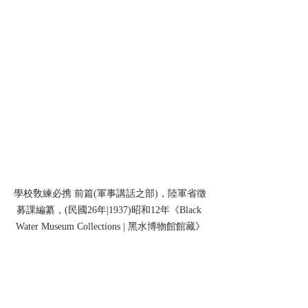
學校敎練必携 前篇(軍事講話之部)，陸軍省徵
募課編纂，(民國26年|1937)昭和12年《Black 
Water Museum Collections | 黑水博物館館藏》