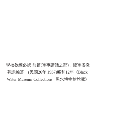
學校敎練必携 前篇(軍事講話之部)，陸軍省徵
募課編纂，(民國26年|1937)昭和12年《Black 
Water Museum Collections | 黑水博物館館藏》