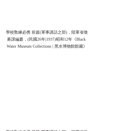
學校敎練必携 前篇(軍事講話之部)，陸軍省徵
募課編纂，(民國26年|1937)昭和12年《Black 
Water Museum Collections | 黑水博物館館藏》