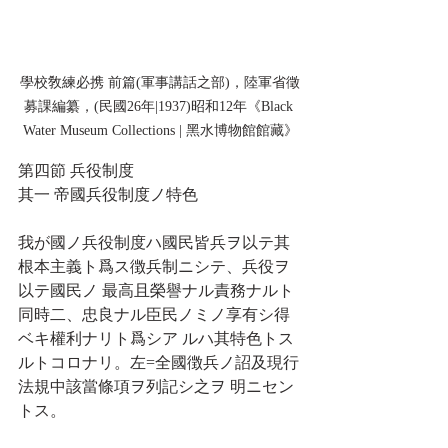
學校敎練必携 前篇(軍事講話之部)，陸軍省徵
募課編纂，(民國26年|1937)昭和12年《Black 
Water Museum Collections | 黑水博物館館藏》
第四節 兵役制度
其一 帝國兵役制度ノ特色
我が國ノ兵役制度ハ國民皆兵ヲ以テ其
根本主義ト爲ス徴兵制ニシテ、兵役ヲ
以テ國民ノ 最高且榮譽ナル責務ナルト
同時二、忠良ナル臣民ノミノ享有シ得
ベキ權利ナリト爲シア ルハ其特色トス
ルトコロナリ。左=全國徴兵ノ詔及現行
法規中該當條項ヲ列記シ之ヲ 明ニセン
トス。