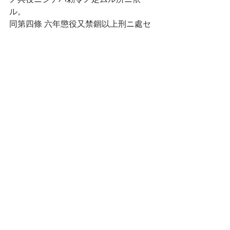
ル。
同第四條 六年懲役又禁錮以上刑ニ處セ
ラレタル者の兵役ニ服スルコトヲ得
ズ。
同第九條 第二國民兵役ハ戸籍法ノ適用
ヲ受クル者ニシテ常備兵役、後備兵
役、補充兵役、第一國民兵役ニ在ラザ
ル年齡十七年ヨリ四十年迄ノ者之二服
ス。