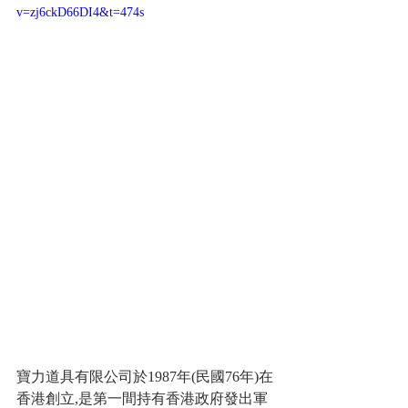
v=zj6ckD66DI4&t=474s
寶力道具有限公司於1987年(民國76年)在
香港創立,是第一間持有香港政府發出軍