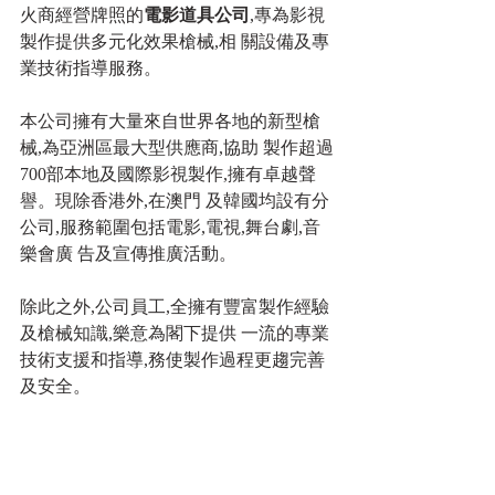
火商經營牌照的
電影道具公司
,專為影視
製作提供多元化效果槍械,相 關設備及專
業技術指導服務。
本公司擁有大量來自世界各地的新型槍
械,為亞洲區最大型供應商,協助 製作超過
700部本地及國際影視製作,擁有卓越聲
譽。現除香港外,在澳門 及韓國均設有分
公司,服務範圍包括電影,電視,舞台劇,音
樂會廣 告及宣傳推廣活動。
除此之外,公司員工,全擁有豐富製作經驗
及槍械知識,樂意為閣下提供 一流的專業
技術支援和指導,務使製作過程更趨完善
及安全。