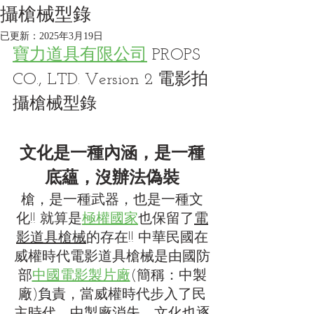
攝槍械型錄
已更新：
2025年3月19日
寶力道具有限公司
 PROPS 
CO., LTD. Version 2 電影拍
攝槍械型錄
文化是一種內涵，是一種
底蘊，沒辦法偽裝
槍，是一種武器，也是一種文
化!! 就算是
極權國家
也保留了
電
影道具槍械
的存在!! 中華民國在
威權時代電影道具槍械是由國防
部
中國電影製片廠
(簡稱：中製
廠)負責，當威權時代步入了民