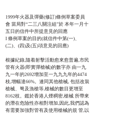
1999年火器及彈藥(修訂)條例草案委員
會 當局對“二三八關注組”於 本年一月十
五日的信件中所提意見的回應
I 條例草案的目的(就信件中第(一)、
(二)、(四)及(五)項意見的回應)
根據紀錄,隨着射擊活動愈來愈普遍,市民
管有火器(即實彈槍械)的數字亦 由一九
九一年的2692增加至一九九九年的4474
枝,增幅達66%。連同其他槍械, 包括改裝
槍械、弩及漁槍等,槍械的數目更增至
8162枝。鑑於香港人煙稠密,槍械 所帶來
的潛在危險性亦相對增加,因此,我們認為
有需要加強對管有及使用槍械的規 管,以
確保使用者及其他公眾人士的安全。
2. 我們無意窒礙射擊運動的發展。相反,