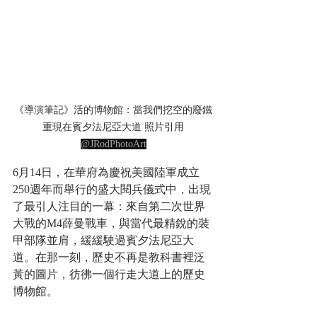
《導演筆記》活的博物館：當我們挖空的廢鐵
重現在賓夕法尼亞大道 照片引用
@JRodPhotoArt
6月14日，在華府為慶祝美國陸軍成立
250週年而舉行的盛大閱兵儀式中，出現
了最引人注目的一幕：來自第二次世界
大戰的M4薛曼戰車，與當代最精銳的裝
甲部隊並肩，緩緩駛過賓夕法尼亞大
道。在那一刻，歷史不再是教科書裡泛
黃的圖片，彷彿一個行走大道上的歷史
博物館。