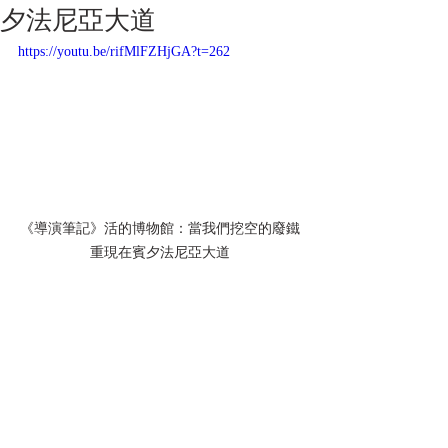
夕法尼亞大道
https://youtu.be/rifMlFZHjGA?t=262
《導演筆記》活的博物館：當我們挖空的廢鐵
重現在賓夕法尼亞大道