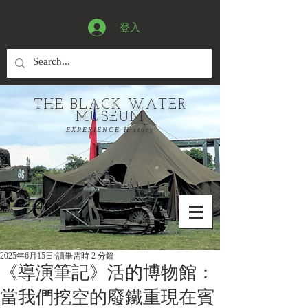
登入
THE BLACK WATER
MUSEUM
EXPERIENCE History
2025年6月15日
讀畢需時 2 分鐘
《導演筆記》活的博物館：
當我們挖空的廢鐵重現在賓