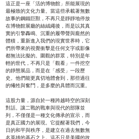
這正是一座「活的博物館」所能展現的
最極致的文化力量。當這些承載著無數
故事的鋼鐵巨獸，不再只是靜靜地停放
在博物館展廳的絲絨繩後，而是以其真
實的引擎轟鳴、沉重的履帶聲與龐然的
體積，重新進入我們的現實世界時，它
們所帶來的視覺衝擊是任何文字或影像
都無法比擬的。圍觀的群眾，特別是年
輕的世代，不再只是「觀看」一件挖空
的靜態展品，而是在「感受」一段歷
史。他們能更真切地體會到，那些過往
的犧牲與奮鬥，是多麼的具體而沉重。
這股力量，源自於一種跨越時空的深刻
對話。讓二戰的戰車與現代的部隊並
列，不僅僅是一種文化傳承的宣示，而
是真正國力的展現。它提醒著我們，今
日的和平與秩序，是建立在過去無數無
名英雄的基石之上。這不只是美國的故