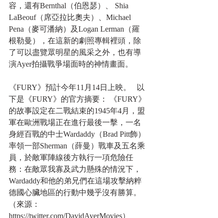
容，還有Bernthal（伯恩瑟）、 Shia 
LaBeouf（席亞拉比奧夫）、Michael 
Pena（麥可潘納）及Logan Lerman（羅
根勒曼），在這新的劇照專輯裡頭，除
了可以盡覽眾明星的風采之外，也有導
演Ayer拍攝戰爭場面時的神情畫面。 
《FURY》預計今年11月14日上映。   以
下是《FURY》的官方摘要： 《FURY》
的故事設定在二戰結束的1945年4月，盟
軍在歐洲戰場正在進行最後一擊，一名
身經百戰的中士Wardaddy（Brad Pitt飾）
率領一部Sherman（薛曼）戰車及五名乘
員，於敵軍陣線後方執行一項危險任
務：在敵眾我寡及武力懸殊的情況下，
Wardaddy和他的弟兄們在這場攻擊納粹
德國心臟地區的行動中幾乎沒有勝算。
（來源：
https://twitter.com/DavidAyerMovies）