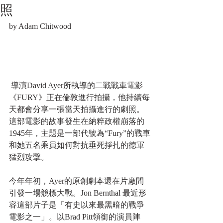
照
by Adam Chitwood
 導演David Ayer所執導的二戰戰車電影
《FURY》正在倫敦進行拍攝，他持續每
天都會分享一張當天拍攝進行的劇照。
這部電影的故事發生在納粹政權崩落的
1945年，主題是一部代號為“Fury”的戰車
和她五名乘員如何對抗垂死掙扎的德軍
猛烈攻擊。
今年年初，Ayer的原創劇本還在片廠間
引發一場競標大戰。Jon Bernthal 最近形
容這部片子是「有史以來最黑暗的戰爭
電影之一」。以Brad Pitt領銜的演員陣