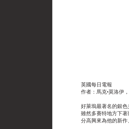
英國每日電報
作者：馬克•莫洛伊， 
好萊塢最著名的銀色
雖然多賽特地方下著
分高興來為他的新作、