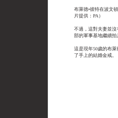
布萊德•彼特在波文
片提供：PA）
不過，這對夫妻並沒
部的軍事基地繼續拍
這是現年50歲的布
了手上的結婚金戒。