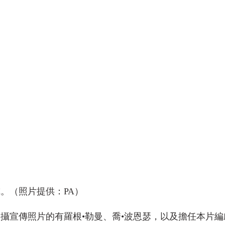
。（照片提供：PA）
拍攝宣傳照片的有羅根•勒曼、喬•波恩瑟，以及擔任本片