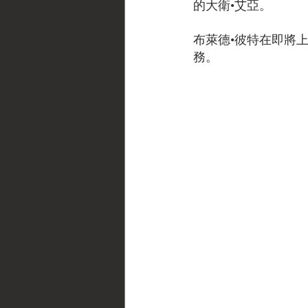
的大衛•艾亞。
布萊德•彼特在即將
務。