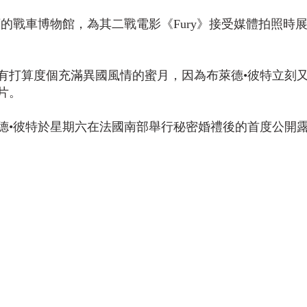
頓的戰車博物館，為其二戰電影《Fury》接受媒體拍照時
有打算度個充滿異國風情的蜜月，因為布萊德•彼特立刻
片。
萊德•彼特於星期六在法國南部舉行秘密婚禮後的首度公開