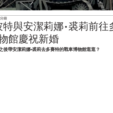
 分鐘
彼特與安潔莉娜•裘莉前往
物館慶祝新婚
之後帶安潔莉娜•裘莉去多賽特的戰車博物館逛逛？