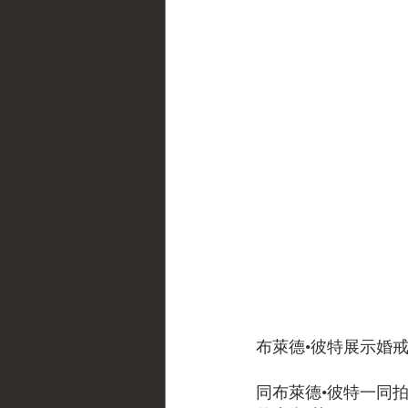
布萊德•彼特展示婚戒
同布萊德•彼特一同