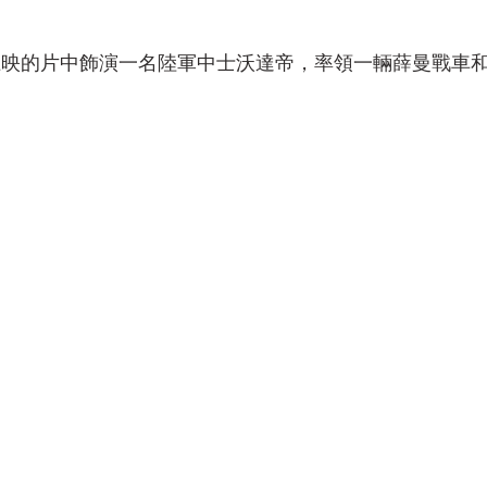
上映的片中飾演一名陸軍中士沃達帝，率領一輛薛曼戰車和