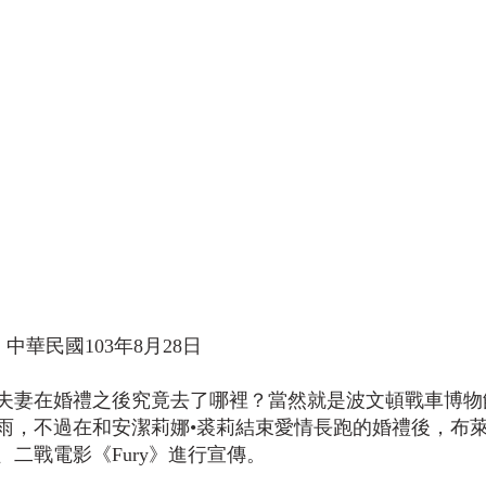
中華民國103年8月28日
夫妻在婚禮之後究竟去了哪裡？當然就是波文頓戰車博物
雨，不過在和安潔莉娜•裘莉結束愛情長跑的婚禮後，布萊
二戰電影《Fury》進行宣傳。