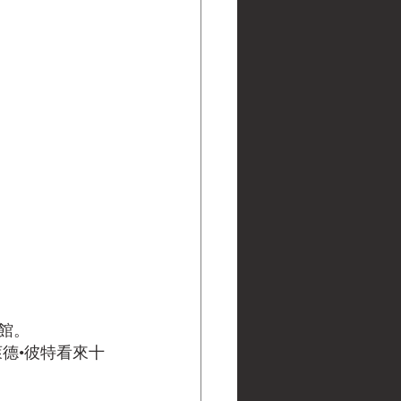
館。
德•彼特看來十