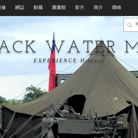
保修
網誌
館藏
圖書館
影片
簡介
聯絡
LACK WATER 
EXPERIENCE History