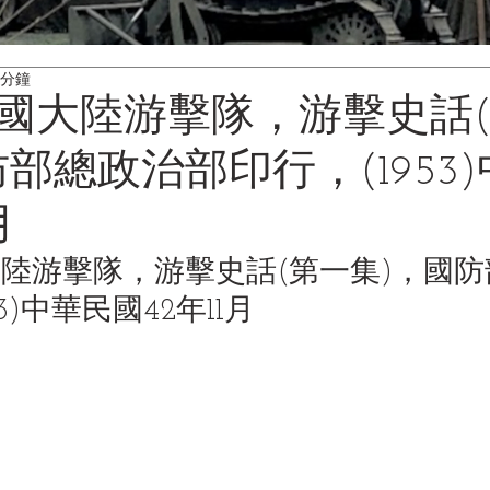
 分鐘
國大陸游擊隊，游擊史話
部總政治部印行，(1953
月
陸游擊隊，游擊史話(第一集)，國
3)中華民國42年11月