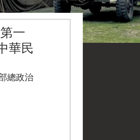
(第一
)中華民
防部總政治