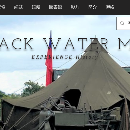
保修
網誌
館藏
圖書館
影片
簡介
聯絡
LACK WATER 
EXPERIENCE History