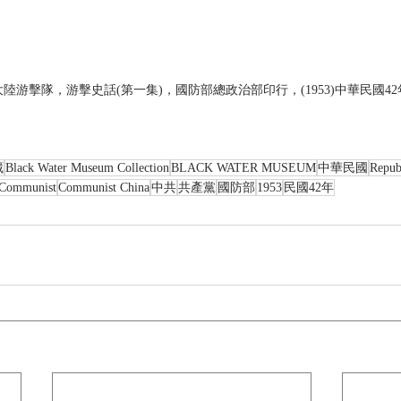
陸游擊隊，游擊史話(第一集)，國防部總政治部印行，(1953)中華民國42
藏
Black Water Museum Collection
BLACK WATER MUSEUM
中華民國
Repub
Communist
Communist China
中共
共產黨
國防部
1953
民國42年