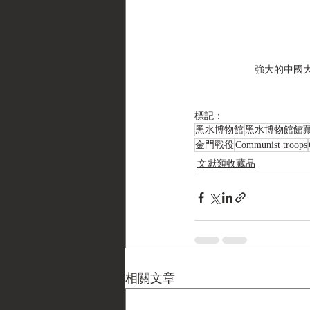
強大的中國大
標記：
黑水博物館
黑水博物館館
金門戰役
Communist troops
文獻類收藏品
相關文章