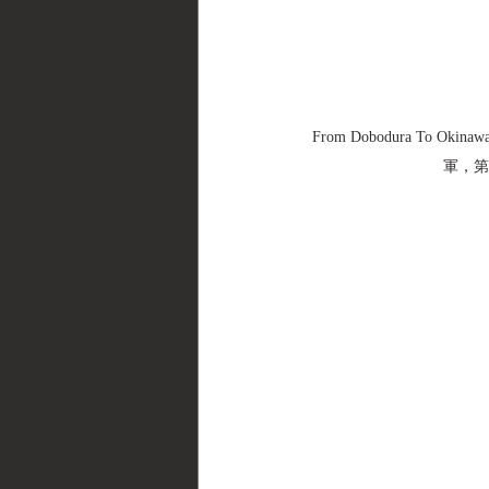
From Dobodura To Ok
軍，第5