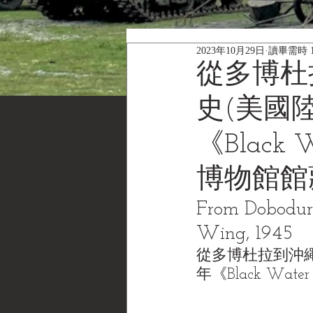
2023年10月29日
讀畢需時 1
從多博杜
史(美國
《Black W
博物館館
From Dobodur
Wing, 1945
從多博杜拉到沖繩
年《Black Water