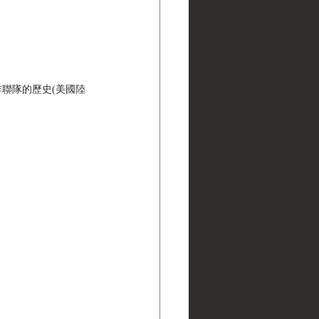
第308轟炸聯隊的歷史(美國陸
》