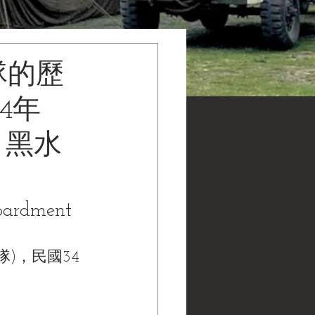
隊的歷
4年
 | 黑水
bardment 
)，民國34