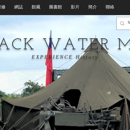
保修
網誌
館藏
圖書館
影片
簡介
聯絡
LACK WATER 
EXPERIENCE History