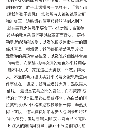
戰的人被德國政府吊死的情形。一名被動過私
刑的婦女，脖子上還掛著一塊牌子，「我不想
讓我的孩子參戰!」當然所有人都被德國政府
強迫從軍；這時還有個更艱難的時刻來到了，
就在惡戰之後幾乎要奪下小鎮之際，布萊德˙
彼特的戰車乘員們要與敵軍正面對決。 羅根˙
勒曼所飾演的諾曼，以及他跟沃達帝中士的關
係其實是一種錯覺，我們都很清楚戰爭片裡，
受驚嚇的男孩會做甚麼，以及他的個性將會如
何轉變。布萊德˙彼特扮演的角色熱衷於用各
種不同方式，來讓這些大男孩「開苞」轉大
人。不過將暴力復仇與對平民婦女獻慇懃這兩
件事組在一塊兒，就有些過於天真，難以讓人
信服。 最後是哀兵之間的對決，而布萊德˙彼
特的手下似乎註定要在德國鄉間，為自己的阿
拉莫戰役或小比格霍恩戰役最後一搏；雖然技
術上來說，德軍擁有如印地安人包圍卡斯特將
軍的優勢，但是導演大衛˙艾亞對自己的電影
所注入的熱情與能量，讓它不只是個電玩遊