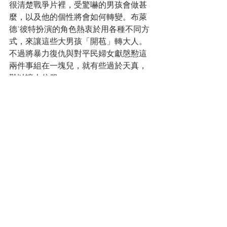
很清楚戰爭片裡，受驚嚇的男孩會做甚
麼，以及他的個性將會如何轉變。布萊
德˙彼特扮演的角色熱衷於用各種不同方
式，來讓這些大男孩「開苞」轉大人。
不過將暴力復仇與對平民婦女獻慇懃這
兩件事組在一塊兒，就有些過於天真，
難以讓人信服。
 最後是哀兵之間的對決，而布萊德˙彼特
的手下似乎註定要在德國鄉間，為自己
的阿拉莫戰役或小
比格霍恩戰役
最後一
搏；雖然技術上來說，德軍擁有如印地
安人包圍卡斯特將軍的優勢，但是導演
大衛˙艾亞對自己的電影所注入的熱情與
能量，讓它不只是個電玩遊戲；不過也
就僅只於此。 
http://goo.gl/b4R90j