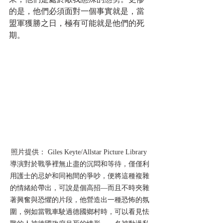
的是，他們必須面對一個事實就是，當
盟軍獲勝之日，極有可能就是他們的死
期。 
照片提供： Giles Keyte/Allstar Picture Library 
導演對於戰爭裡無止盡的沉悶和等待，僅僅利
用護士的忌妒和同袍間的爭吵，便將這種複雜
的情緒給帶出，可說是個高招—而且不時夾雜
著興奮與恐懼的片段，他營造出一種恐怖的氛
圍，例如當戰車駛過德國鄉村時，可以看見怯