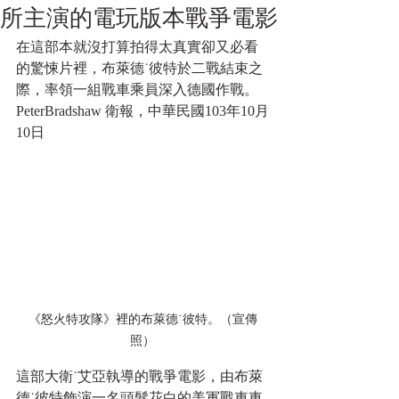
所主演的電玩版本戰爭電影
在這部本就沒打算拍得太真實卻又必看
的驚悚片裡，布萊德˙彼特於二戰結束之
際，率領一組戰車乘員深入德國作戰。 
PeterBradshaw 衛報，中華民國103年10月
10日 
《怒火特攻隊》裡的布萊德˙彼特。（宣傳
照）
這部大衛˙艾亞執導的戰爭電影，由布萊
德˙彼特飾演一名頭髮花白的美軍戰車車