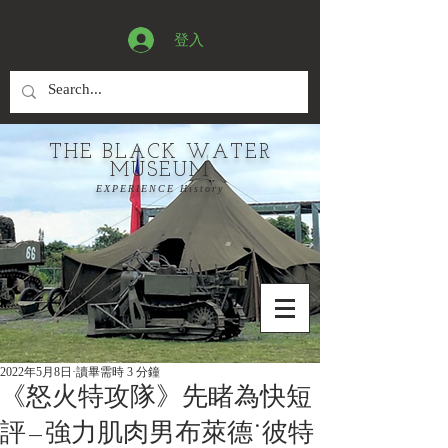
登入
THE BLACK WATER
MUSEUM
EXPERIENCE History
2022年5月8日
讀畢需時 3 分鐘
《怒火特攻隊》先睹為快短
評—強力肌肉男布萊德˙彼特