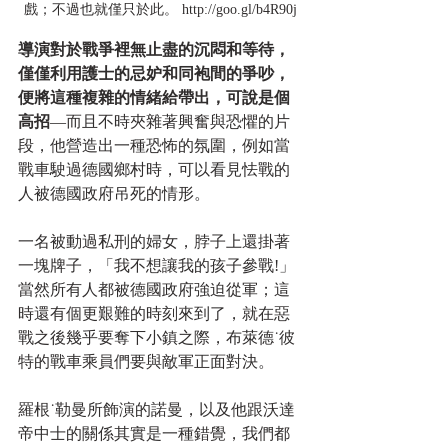
戲；不過也就僅只於此。 http://goo.gl/b4R90j
導演對於戰爭裡無止盡的沉悶和等待，
僅僅利用護士的忌妒和同袍間的爭吵，
便將這種複雜的情緒給帶出，可說是個
高招
—而且不時夾雜著興奮與恐懼的片
段，他營造出一種恐怖的氛圍，例如當
戰車駛過德國鄉村時，可以看見怯戰的
人被德國政府吊死的情形。
一名被動過私刑的婦女，脖子上還掛著
一塊牌子，「我不想讓我的孩子參戰!」
當然所有人都被德國政府強迫從軍；這
時還有個更艱難的時刻來到了，就在惡
戰之後幾乎要奪下小鎮之際，布萊德˙彼
特的戰車乘員們要與敵軍正面對決。 
羅根˙勒曼所飾演的諾曼，以及他跟沃達
帝中士的關係其實是一種錯覺，我們都