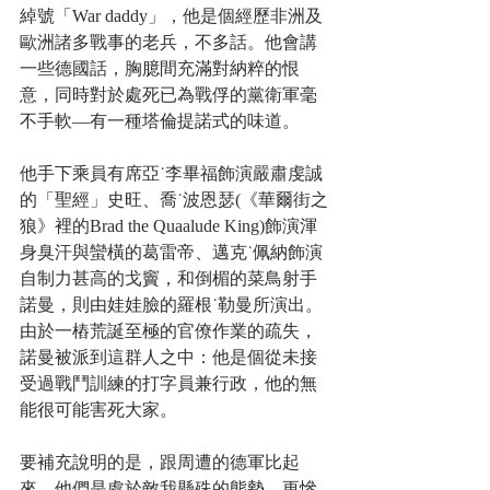
綽號「War daddy」，他是個經歷非洲及
歐洲諸多戰事的老兵，不多話。他會講
一些德國話，胸臆間充滿對納粹的恨
意，同時對於處死已為戰俘的黨衛軍毫
不手軟—有一種塔倫提諾式的味道。
他手下乘員有席亞˙李畢福飾演嚴肅虔誠
的「聖經」史旺、喬˙波恩瑟(《華爾街之
狼》裡的Brad the Quaalude King)飾演渾
身臭汗與蠻橫的葛雷帝、邁克˙佩納飾演
自制力甚高的戈竇，和倒楣的菜鳥射手
諾曼，則由娃娃臉的羅根˙勒曼所演出。 
由於一樁荒誕至極的官僚作業的疏失，
諾曼被派到這群人之中：他是個從未接
受過戰鬥訓練的打字員兼行政，他的無
能很可能害死大家。
要補充說明的是，跟周遭的德軍比起
來，他們是處於敵我懸殊的態勢。更慘