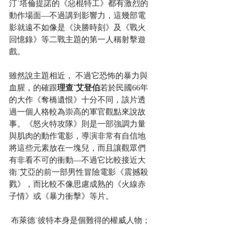
汀˙塔倫提諾的《惡棍特工》都有激烈的
動作場面—不過講到影響力，這幾部電
影就遠不如像是《決勝時刻》及《戰火
回憶錄》等二戰主題的第一人稱射擊遊
戲。 
雖然說主題相近， 不過它恐怖的暴力與
血腥，的確跟
理查˙艾登伯
若於民國66年
的大作《奪橋遺恨》十分不同，該片透
過一個人格較為崇高的軍官觀點來說故
事。《怒火特攻隊》則是一部強調力量
與肌肉的動作電影，導演非常有自信地
將這些元素放在一塊兒，而且讓觀眾們
有非看不可的衝動—不過它比較接近大
衛˙艾亞的前一部男性冒險電影《震撼殺
戮》，而比較不像思慮成熟的《火線赤
子情》或《暴力衝擊》等片。
 布萊德˙彼特本身是個難得的權威人物；