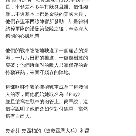
長，率領差不多半打既臭且髒、個性殘
暴…不過基本上都是金髮的美國大兵，
他們在盟軍西線陣營所發動、計畫箝制
納粹軍隊的諾曼第登陸之後，奉命深入
德國的心臟地帶。
他們的戰車隆隆地駛進了一個痛苦的深
淵，一片片田野的推進、一處處樹叢的
突破；他們所面對的敵人只靠僅存的希
特勒狂熱，來固守殘存的陣地。
這部哐啷作響的擁擠戰車成為了這幾個
人的家，而他們給她取名為《Fury》：
並且塗寫在戰車的砲管上。簡單說，這
個字說明了他們會如何對付德軍，當然
還有自己人。 
史蒂芬˙史匹柏的《搶救雷恩大兵》和昆