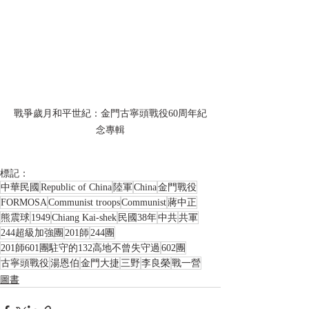
戰爭歲月和平世紀：金門古寧頭戰役60周年紀
念專輯
標記：
中華民國
Republic of China
陸軍
China
金門戰役
FORMOSA
Communist troops
Communist
蔣中正
熊震球
1949
Chiang Kai-shek
民國38年
中共
共軍
244超級加強團
201師
244團
201師601團駐守的132高地不曾失守過
602團
古寧頭戰役
湯恩伯
金門大捷
三野
李良榮
戰一營
圖書