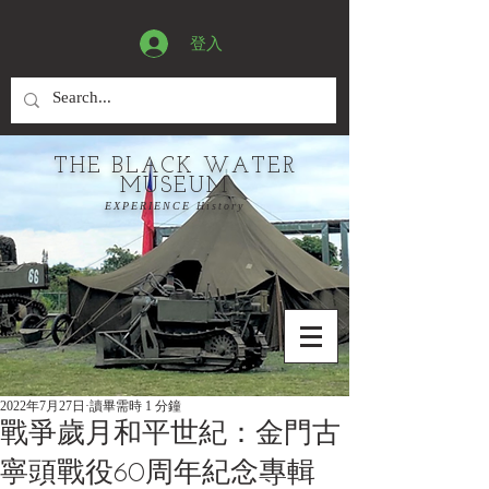
登入
THE BLACK WATER
MUSEUM
EXPERIENCE History
2022年7月27日
讀畢需時 1 分鐘
戰爭歲月和平世紀：金門古
寧頭戰役60周年紀念專輯