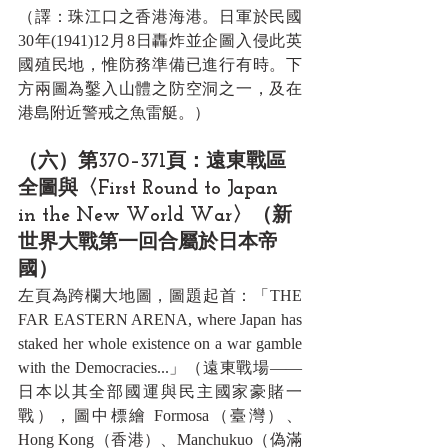
（譯：珠江口之香港海港。日軍於民國
30年(1941)12月8日轟炸並企圖入侵此英
國殖民地，惟防務準備已進行有時。下
方兩圖為鑿入山體之防空洞之一，及在
港島附近警戒之魚雷艇。）
（六）第370–371頁：遠東戰區
全圖與〈First Round to Japan 
in the New World War〉（新
世界大戰第一回合屬於日本帝
國）
左頁為跨欄大地圖，圖題起首：「THE 
FAR EASTERN ARENA, where Japan has 
staked her whole existence on a war gamble 
with the Democracies...」（遠東戰場——
日本以其全部國運與民主國家豪賭一
戰），圖中標繪 Formosa（臺灣）、
Hong Kong（香港）、Manchukuo（偽滿