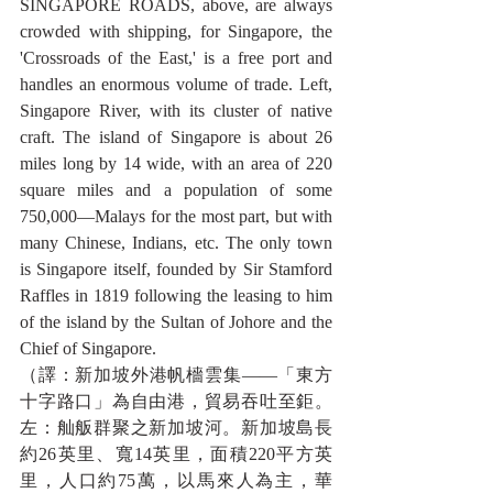
SINGAPORE ROADS, above, are always 
crowded with shipping, for Singapore, the 
'Crossroads of the East,' is a free port and 
handles an enormous volume of trade. Left, 
Singapore River, with its cluster of native 
craft. The island of Singapore is about 26 
miles long by 14 wide, with an area of 220 
square miles and a population of some 
750,000—Malays for the most part, but with 
many Chinese, Indians, etc. The only town 
is Singapore itself, founded by Sir Stamford 
Raffles in 1819 following the leasing to him 
of the island by the Sultan of Johore and the 
Chief of Singapore.
（譯：新加坡外港帆檣雲集——「東方
十字路口」為自由港，貿易吞吐至鉅。
左：舢舨群聚之新加坡河。新加坡島長
約26英里、寬14英里，面積220平方英
里，人口約75萬，以馬來人為主，華