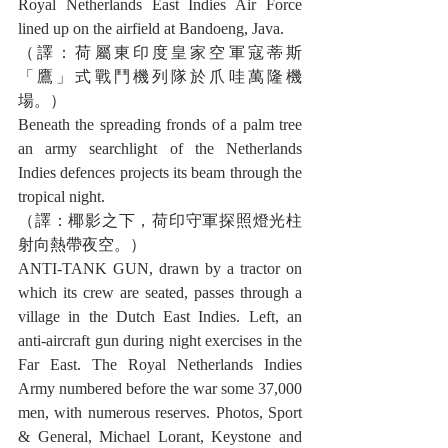
Royal Netherlands East Indies Air Force 
lined up on the airfield at Bandoeng, Java.
（譯：荷屬東印度皇家空軍寇蒂斯
「鷹」式戰鬥機列隊於爪哇萬隆機
場。）
Beneath the spreading fronds of a palm tree 
an army searchlight of the Netherlands 
Indies defences projects its beam through the 
tropical night.
（譯：椰影之下，荷印守軍探照燈光柱
射向熱帶夜空。）
ANTI-TANK GUN, drawn by a tractor on 
which its crew are seated, passes through a 
village in the Dutch East Indies. Left, an 
anti-aircraft gun during night exercises in the 
Far East. The Royal Netherlands Indies 
Army numbered before the war some 37,000 
men, with numerous reserves. Photos, Sport 
& General, Michael Lorant, Keystone and 