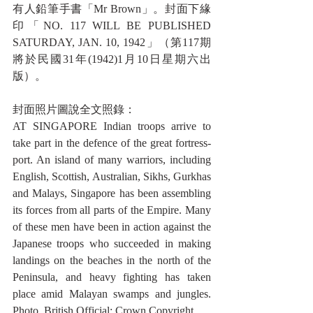
有人鉛筆手書「Mr Brown」。封面下緣
印「NO. 117 WILL BE PUBLISHED 
SATURDAY, JAN. 10, 1942」（第117期
將於民國31年(1942)1月10日星期六出
版）。
封面照片圖說全文照錄：
AT SINGAPORE Indian troops arrive to 
take part in the defence of the great fortress-
port. An island of many warriors, including 
English, Scottish, Australian, Sikhs, Gurkhas 
and Malays, Singapore has been assembling 
its forces from all parts of the Empire. Many 
of these men have been in action against the 
Japanese troops who succeeded in making 
landings on the beaches in the north of the 
Peninsula, and heavy fighting has taken 
place amid Malayan swamps and jungles. 
Photo, British Official: Crown Copyright