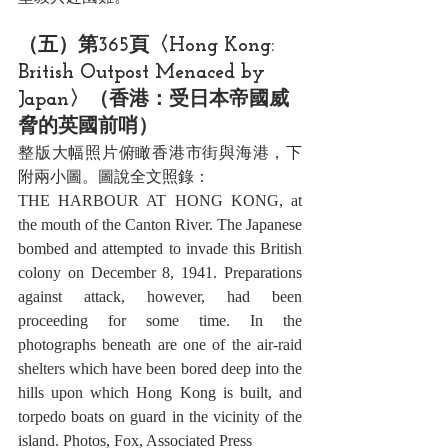
（五）第365頁〈Hong Kong: 
British Outpost Menaced by 
Japan〉（香港：受日本帝國威
脅的英國前哨）
整版大幅照片俯瞰香港市街與海港，下
附兩小圖。圖說全文照錄：
THE HARBOUR AT HONG KONG, at 
the mouth of the Canton River. The Japanese 
bombed and attempted to invade this British 
colony on December 8, 1941. Preparations 
against attack, however, had been 
proceeding for some time. In the 
photographs beneath are one of the air-raid 
shelters which have been bored deep into the 
hills upon which Hong Kong is built, and 
torpedo boats on guard in the vicinity of the 
island. Photos, Fox, Associated Press