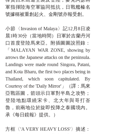
軍指揮陸海空軍協同抵抗，日戰艦榛名
號據稱被重創起火、金剛號亦報受創。
小節〈Invasion of Malaya〉記12月8日凌
晨1時30分（當地時間）日軍於吉蘭丹河
口首度登陸馬來亞。附插圖圖說照錄：
「MALAYAN WAR ZONE, showing by 
arrows the Japanese attacks on the peninsula. 
Landings were made round Singora, Patani, 
and Kota Bharu, the first two places being in 
Thailand, which soon capitulated. By 
Courtesy of the 'Daily Mirror'」（譯：馬來
亞戰區圖，箭頭示日軍對半島之攻勢；
登陸地點環繞宋卡、北大年與哥打峇
魯，前兩地位於旋即投降之泰國境內。
承《每日鏡報》提供。）
方框〈'A VERY HEAVY LOSS'〉摘述：