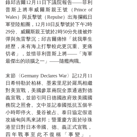
錄邱吉爾12月11日下議院報告——菲利
普斯上將率威爾斯親王號（Prince of 
Wales）與反擊號（Repulse）出海攔截日
軍登陸船團，12月10日反擊號於下午2時
29分、威爾斯親王號於2時50分先後被炸
彈與魚雷擊沉；邱吉爾痛悼「就我畢生
經歷，未有海上打擊較此更沉重、更痛
切者」，並惜菲利普斯上將——「海軍
最傑出的頭腦之一」——隨艦殉職。
末節〈Germany Declares War〉記12月11
日希特勒於柏林、墨索里尼於羅馬相繼
對美宣戰，美國參眾兩院全票通過對德
義宣戰，並節引同日德國政府致美國國
務院之照會。文中並記泰國抵抗五個半
小時即停火、曼谷被占、泰日協定假道
攻緬甸與馬來諸邦；暨重慶方面於珍珠
港翌日對日本帝國、德、義正式宣戰，
四年戰事至此不復稱「事變」，