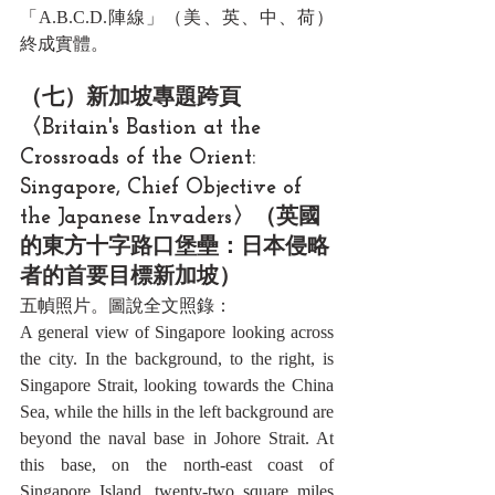
「A.B.C.D.陣線」（美、英、中、荷）
終成實體。
（七）新加坡專題跨頁
〈Britain's Bastion at the 
Crossroads of the Orient: 
Singapore, Chief Objective of 
the Japanese Invaders〉（英國
的東方十字路口堡壘：日本侵略
者的首要目標新加坡）
五幀照片。圖說全文照錄：
A general view of Singapore looking across 
the city. In the background, to the right, is 
Singapore Strait, looking towards the China 
Sea, while the hills in the left background are 
beyond the naval base in Johore Strait. At 
this base, on the north-east coast of 
Singapore Island, twenty-two square miles 