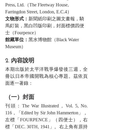
Press, Ltd.（The Fleetway House, 
Farringdon Street, London, E.C.4）
文物形式：
新聞紙印刷之圖文畫報，騎
馬釘裝，黑白凹版印刷，封面標價四便
士（Fourpence）
館藏單位：
黑水博物館（Black Water 
Museum）
2. 內容說明
本期出版於太平洋戰爭爆發後三週，全
冊以日本帝國開戰為核心專題。茲依頁
面逐一著錄：
（一）封面
刊頭：The War Illustrated，Vol. 5, No. 
116，「Edited by Sir John Hammerton」，
左標「FOURPENCE」（四便士），右
標「DEC. 30TH, 1941」。右上角有原持