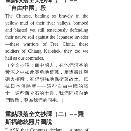
重點段落全文抄譯（一）——
「自由中國」段
The Chinese, battling so bravely in the 
yellow mud of their river valleys, bombed 
and blasted yet still tenaciously defending 
their native soil against the Japanese invader
—these warriors of Free China, these 
soldiers of Chiang Kai-shek, they too we 
hail as our comrades.
（全文抄譯：而中國人，在他們河谷的
黃泥之中如此英勇地奮戰，屢遭轟炸與
砲火摧殘，卻仍頑強地保衛著故土、抵
抗日本侵略者——這些自由中國的戰
士、這些蔣介石的士兵，我們同樣向他
們致敬，尊為我們的同袍。）
重點段落全文抄譯（二）——羅
斯福總統照片圖說
'I ASK that Congress declare ... a state of 