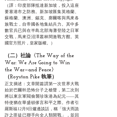
（譯：印度部隊抵達新加坡，投入這座
要塞港市之防務。新加坡匯集英格蘭、
蘇格蘭、澳洲、錫克、廓爾喀與馬來各
族戰士，自帝國各地集結兵力。其中多
數官兵已與在半島北部海灘登陸之日軍
交戰，馬來亞沼澤叢林間激戰方酣。英
國官方照片，皇家版權。）
（二）社論〈The Way of the 
War: We Are Going to Win 
the War—and Peace〉
（Royston Pike 執筆）
正文摘述：文章開篇謂第一次世界大戰
始於巴爾幹恐怖分子之槍聲，第二次則
將以東京軍閥偷襲珍珠港為紀元——其
特使猶在華盛頓侈言和平之際。作者引
羅斯福12月9日爐邊談話，稱「強大而詭
詐之匪徒已聯手向全人類開戰」，並回