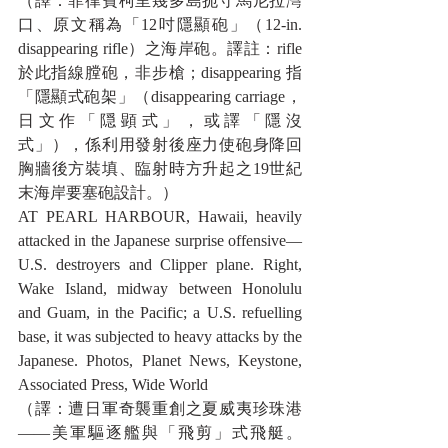
（譯：菲律賓柯里幾多島扼守馬尼拉灣
口、原文稱為「12吋隱顯砲」（12-in. 
disappearing rifle）之海岸砲。譯註：rifle 
於此指線膛砲，非步槍；disappearing 指
「隱顯式砲架」（disappearing carriage，
日文作「隠顕式」，或譯「隱沒
式」），係利用發射後座力使砲身降回
胸牆後方裝填、臨射時方升起之19世紀
末海岸要塞砲設計。）
AT PEARL HARBOUR, Hawaii, heavily 
attacked in the Japanese surprise offensive—
U.S. destroyers and Clipper plane. Right, 
Wake Island, midway between Honolulu 
and Guam, in the Pacific; a U.S. refuelling 
base, it was subjected to heavy attacks by the 
Japanese. Photos, Planet News, Keystone, 
Associated Press, Wide World
（譯：遭日軍奇襲重創之夏威夷珍珠港
——美軍驅逐艦與「飛剪」式飛艇。