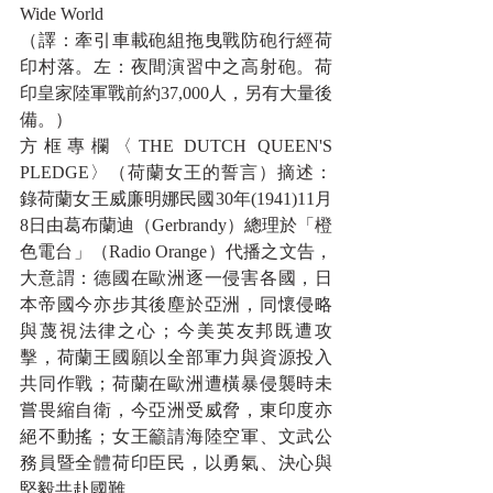
Wide World
（譯：牽引車載砲組拖曳戰防砲行經荷
印村落。左：夜間演習中之高射砲。荷
印皇家陸軍戰前約37,000人，另有大量後
備。）
方框專欄〈THE DUTCH QUEEN'S 
PLEDGE〉（荷蘭女王的誓言）摘述：
錄荷蘭女王威廉明娜民國30年(1941)11月
8日由葛布蘭迪（Gerbrandy）總理於「橙
色電台」（Radio Orange）代播之文告，
大意謂：德國在歐洲逐一侵害各國，日
本帝國今亦步其後塵於亞洲，同懷侵略
與蔑視法律之心；今美英友邦既遭攻
擊，荷蘭王國願以全部軍力與資源投入
共同作戰；荷蘭在歐洲遭橫暴侵襲時未
嘗畏縮自衛，今亞洲受威脅，東印度亦
絕不動搖；女王籲請海陸空軍、文武公
務員暨全體荷印臣民，以勇氣、決心與
堅毅共赴國難。