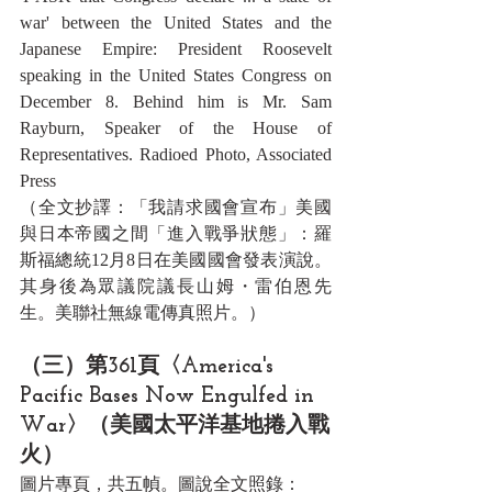
war' between the United States and the 
Japanese Empire: President Roosevelt 
speaking in the United States Congress on 
December 8. Behind him is Mr. Sam 
Rayburn, Speaker of the House of 
Representatives. Radioed Photo, Associated 
Press
（全文抄譯：「我請求國會宣布」美國
與日本帝國之間「進入戰爭狀態」：羅
斯福總統12月8日在美國國會發表演說。
其身後為眾議院議長山姆・雷伯恩先
生。美聯社無線電傳真照片。）
（三）第361頁〈America's 
Pacific Bases Now Engulfed in 
War〉（美國太平洋基地捲入戰
火）
圖片專頁，共五幀。圖說全文照錄：