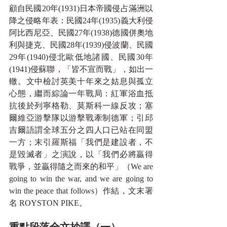
顧自民國20年(1931)日本帝國侵占滿洲以
降之侵略年表：民國24年(1935)義大利侵
阿比西尼亞、民國27年(1938)德國併奧地
利與捷克、民國28年(1939)侵波蘭、民國
29年(1940)侵北歐低地諸國、民國30年
(1941)侵蘇聯，「皆不宣而戰」，如出一
轍。文中檢討英美十年來之姑息與孤立
心態，繼而綜論一年戰局：紅軍浴血抵
抗後於列寧格勒、莫斯科一線反攻；塞
爾維亞游擊隊以游擊戰牽制德軍；引邱
吉爾語謂全球五分之四人口已站在同盟
一方；末引羅斯福「我們是建設者，不
是毀滅者」之演說，以「我們必將贏得
戰爭，並贏得隨之而來的和平」（We are 
going to win the war, and we are going to 
win the peace that follows）作結，文末署
名 ROYSTON PIKE。