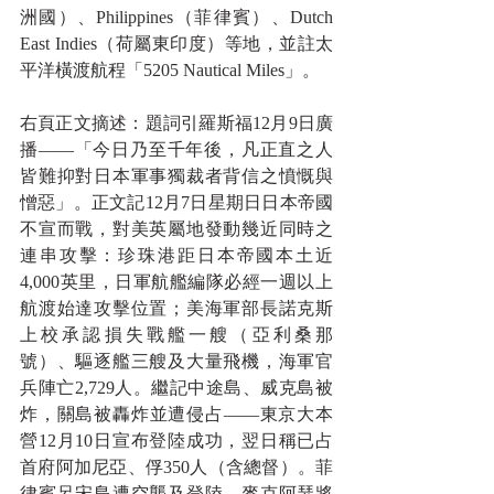
洲國）、Philippines（菲律賓）、Dutch 
East Indies（荷屬東印度）等地，並註太
平洋橫渡航程「5205 Nautical Miles」。
右頁正文摘述：題詞引羅斯福12月9日廣
播——「今日乃至千年後，凡正直之人
皆難抑對日本軍事獨裁者背信之憤慨與
憎惡」。正文記12月7日星期日日本帝國
不宣而戰，對美英屬地發動幾近同時之
連串攻擊：珍珠港距日本帝國本土近
4,000英里，日軍航艦編隊必經一週以上
航渡始達攻擊位置；美海軍部長諾克斯
上校承認損失戰艦一艘（亞利桑那
號）、驅逐艦三艘及大量飛機，海軍官
兵陣亡2,729人。繼記中途島、威克島被
炸，關島被轟炸並遭侵占——東京大本
營12月10日宣布登陸成功，翌日稱已占
首府阿加尼亞、俘350人（含總督）。菲
律賓呂宋島遭空襲及登陸，麥克阿瑟將