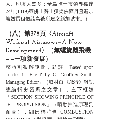
人、印度人眾多；全島唯一市鎮即嘉慶
24年(1819)萊佛士爵士獲柔佛蘇丹暨新加
坡酋長租借該島後所建之新加坡市。）
（八）第378頁〈Aircraft 
Without Airscrews—A New 
Development〉（無螺旋槳飛機
——一項新發展）
整版剖視解說圖，題註「Based upon 
articles in 'Flight' by G. Geoffrey Smith, 
Managing Editor」（取材自《飛行》雜誌
總編輯史密斯之文章），左下框題
「SECTION SHOWING PRINCIPLE OF 
JET PROPULSION」（噴射推進原理剖
面圖），細部標註含 COMBUSTION 
CHAMBER（燃燒室，附放大剖面）、
THE COMPRESSOR（壓縮機）、FUEL 
TANK（油箱）、GASES EJECTED AT 