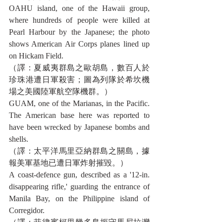
OAHU island, one of the Hawaii group, 
where hundreds of people were killed at 
Pearl Harbour by the Japanese; the photo 
shows American Air Corps planes lined up 
on Hickam Field.
（譯：夏威夷群島之歐胡島，數百人於
珍珠港遭日軍殺害；圖為列隊於希坎機
場之美國陸軍航空隊機群。）
GUAM, one of the Marianas, in the Pacific. 
The American base here was reported to 
have been wrecked by Japanese bombs and 
shells.
（譯：太平洋馬里亞納群島之關島，據
報美軍基地已遭日軍炸射摧毀。）
A coast-defence gun, described as a '12-in. 
disappearing rifle,' guarding the entrance of 
Manila Bay, on the Philippine island of 
Corregidor.