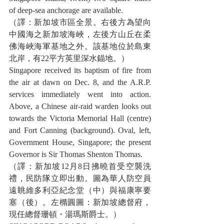
of deep-sea anchorage are available.
（譯：新加坡市區全景。右後方為望向
中國海之新加坡海峽，左後方山丘在柔
佛海峽海軍基地之外。該基地位於島東
北岸，有22平方英里深水錨地。）
Singapore received its baptism of fire from 
the air at dawn on Dec. 8, and the A.R.P. 
services immediately went into action. 
Above, a Chinese air-raid warden looks out 
towards the Victoria Memorial Hall (centre) 
and Fort Canning (background). Oval, left, 
Government House, Singapore; the present 
Governor is Sir Thomas Shenton Thomas.
（譯：新加坡12月8日拂曉首受空襲洗
禮，民防隊立即出動。圖為華人防空員
遠眺維多利亞紀念堂（中）與福康寧要
塞（後）。左橢圓圖：新加坡總督府，
現任總督珊頓・湯瑪斯爵士。）