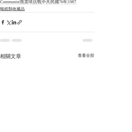
Communist
熊震球
抗戰
中共
民國76年
1987
報紙類收藏品
相關文章
查看全部