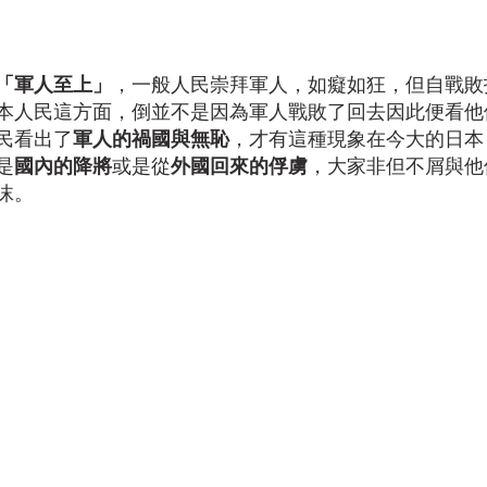
下
「軍人至上」
，一般人民崇拜軍人，如癡如狂，但自戰敗
本人民這方面，倒並不是因為軍人戰敗了回去因此便看他
民看出了
軍人的禍國與無恥
，才有這種現象在今大的日本
是
國內的降將
或是從
外國回來的俘虜
，大家非但不屑與他
沫。