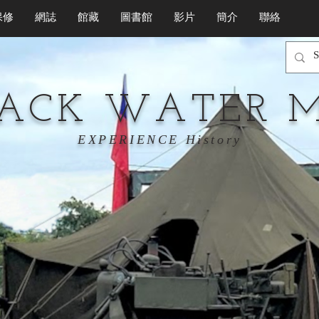
保修
網誌
館藏
圖書館
影片
簡介
聯絡
LACK WATER 
EXPERIENCE History