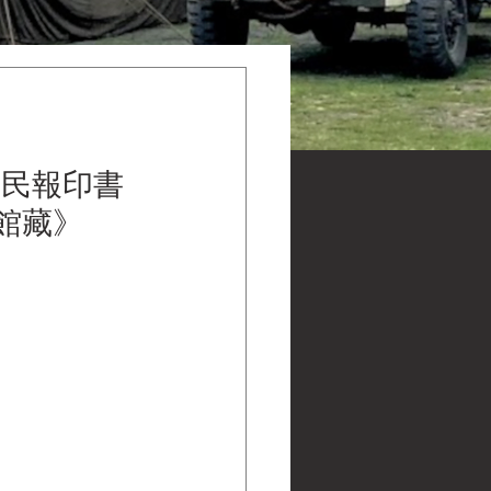
，民報印書
物館館藏》