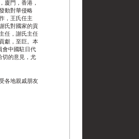
，廈門，香港，
發動對華侵略
作，王氏任主
謝氏對國家的貢
主任，謝氏主任
貢獻，至巨。本
員會中國駐日代
恰切的意見，尤
受各地親戚朋友