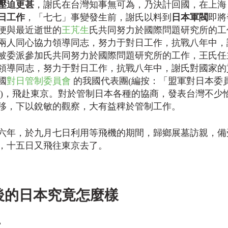
壓迫更甚
，謝氏在台灣知事無可為，乃決計回國，在上海
日工作
，「七七」事變發生前，謝氏以料到
日本軍閥
即將
便與最近逝世的
王芃生
氏共同努力於國際問題研究所的工
兩人同心協力領導同志，努力于對日工作，抗戰八年中，
被委派參加氏共同努力於國際問題研究所的工作，王氏任
領導同志，努力于對日工作，抗戰八年中，謝氏對國家的
國
對日管制委員會 
的我國代表團(編按：「盟軍對日本委
長)，飛赴東京。對於管制日本各種的協商，發表台灣不少
移，下以銳敏的觀察，大有益稗於管制工作。
六年，於九月七日利用等飛機的期間，歸鄉展墓訪親，備
，十五日又飛往東京去了。
後的日本究竟怎麼樣