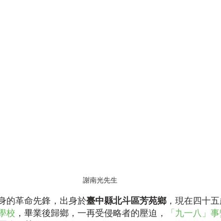
謝南光先生
身的革命先鋒，出身於
臺中縣北斗區芳苑鄉
，現在四十五
學校
，畢業後歸鄉，一再受侵略者的壓迫，
「九一八」事