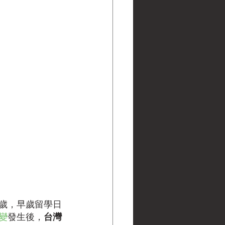
歲，早歲留學日
變
發生後，
台灣