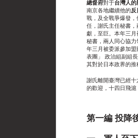
總督府
對于
台灣人的
南京各地繼續他的
反
戰，及全戰爭爆發，
任，謝氏主任秘書，
獻，至巨。本年三月
秘書，兩人同心協力
年三月被委派參加盟
表團」 政治組副組
其對於日本政界的推
謝氏離開臺灣已經十
的歡迎，十四日飛滬
第一編 投降