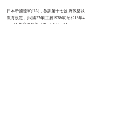
日本帝國陸軍(IJA)，教訓第十七號 野戰築城
教育規定，(民國27年|主曆1938年)昭和13年4
月 教育總監部《Black Water Museum 
Collections | 黑水博物館館藏》
日本帝國陸軍(IJA)，教訓第十七號 野戰築城
教育規定，(民國27年|主曆1938年)昭和13年4