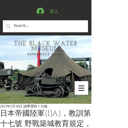
登入
THE BLACK WATER
MUSEUM
EXPERIENCE History
2023年5月18日
讀畢需時 1 分鐘
日本帝國陸軍(IJA)，教訓第
十七號 野戰築城教育規定，