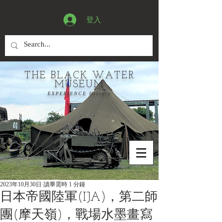
登入
THE BLACK WATER
MUSEUM
EXPERIENCE History
2023年10月30日
讀畢需時 1 分鐘
日本帝國陸軍(IJA)，第二師
團(摩天嶺)，戰場水墨畫寫