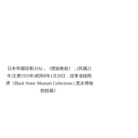
日本帝國陸軍(IJA)，《體操教範》，(民國22
年|主曆1933年)昭和8年1月20日，陸軍省檢閱
濟《Black Water Museum Collections | 黑水博物
館館藏》