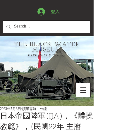
登入
THE BLACK WATER
MUSEUM
EXPERIENCE History
2023年7月3日
讀畢需時 1 分鐘
日本帝國陸軍(IJA)，《體操
教範》，(民國22年|主曆