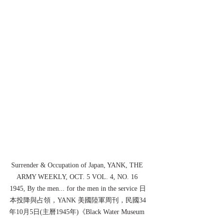
Surrender & Occupation of Japan, YANK, THE 
ARMY WEEKLY, OCT. 5 VOL. 4, NO. 16 
1945, By the men... for the men in the service 日
本投降與占領，YANK 美國陸軍周刊，民國34
年10月5日(主曆1945年)《Black Water Museum 