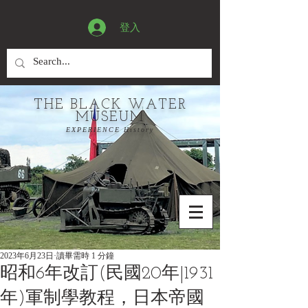
登入
THE BLACK WATER
MUSEUM
EXPERIENCE History
2023年6月23日
讀畢需時 1 分鐘
昭和6年改訂(民國20年|1931
年)軍制學教程，日本帝國