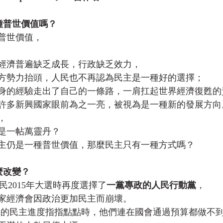
種普世價值嗎？
普世價值，
經濟普遍缺乏成長，行政缺乏效力，
方勢力抬頭，人民也不再認為民主是一種好的選擇；
身的經驗走出了自己的一條路，一肩扛起世界經濟復甦的
許多新興國家眼前為之一亮，被視為是一種新的發展方向
，
是一帖萬靈丹？
主仍是一種普世價值，那麼民主只有一種方式嗎？
麼改變？
選民2015年大選時再度選擇了
一黨專政的人民行動黨
，
家經濟會因政治更加民主而崩壞。
國的民主進度指指點點時，他們連在國會通過預算都做不