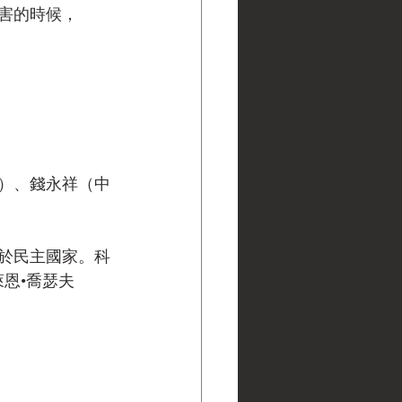
害的時候，
）、錢永祥（中
於民主國家。科
恩•喬瑟夫