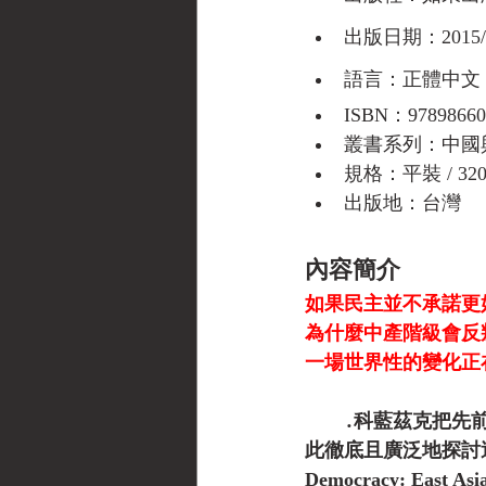
出版日期：2015/1
語言：正體中文
ISBN：97898660
叢書系列：中國
規格：平裝 / 320頁
出版地：台灣
內容簡介
如果民主並不承諾更
為什麼中產階級會反
一場世界性的變化正
　　․科藍茲克把先
此徹底且廣泛地探討這個主題
Democracy: East A