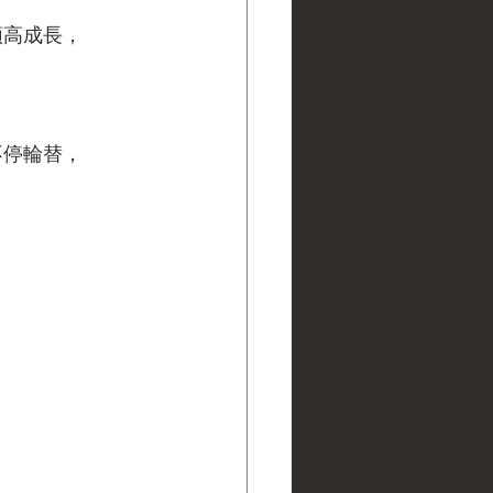
領高成長，
，
不停輪替，