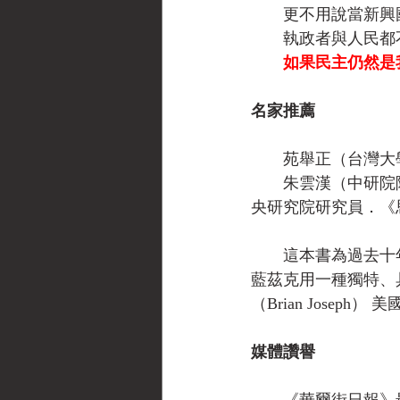
　　更不用說當新興
　　執政者與人民都
如果民主仍然是
名家推薦
　　苑舉正（台灣大
　　朱雲漢（中研院
央研究院研究員．《
　　這本書為過去十
藍茲克用一種獨特、
（Brian Josep
媒體讚譽