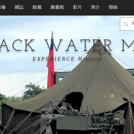
保修
網誌
館藏
圖書館
影片
簡介
聯絡
LACK WATER 
EXPERIENCE History