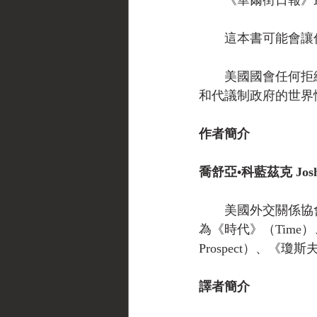
　　《華爾街日報》
　　這本書可能會讓
　　美國國會任何拒
和代議制政府的世界
作者簡介
喬舒亞•科藍茲克 Joshua
　　美國外交關係協
為《時代》（Time）、《
Prospect）、《瓊斯
譯者簡介