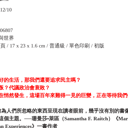
2/10
06807
與世界
 / 17 x 23 x 1.6 cm / 普通級 / 單色印刷 / 初版
好的生活，那我們還要追求民主嗎？
叛？代議政治會衰敗？
在悄然發生，這場百年來難得一見的巨變，正在等待我們
前為人們所忽略的東西呈現在讀者眼前，幾乎沒有別的書
。──珊曼莎•萊區（Samantha F. Raitch）《Marketiz
sian Experiences》一書作者