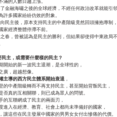
不滿的人數日趨上漲。
定了金融海嘯之後的全球經濟，不經任何政治改革就能引
為許多國家紛紛仿效的對象。
轉向民主後，原本支持民主的中產階級竟然回頭擁抱專制
國家經濟整體停滯不前。
阿拉伯之春，曾被認為是民主的勝利，但結果卻使得中東政局
。
要民主，或需要什麼樣的民主？
中後期開始的新一波民主退潮，是全球性的，
之廣，超越想像。
權主導的西方民主體系開始衰退
，
堅的中產階級轉而不再支持民主，甚至開始背叛民主，
是否真的互相關聯，則已成為眾人的問號。
手的互聯網成了民主的兩面刃，
度進入在經濟、教育、社會上都尚未準備好的國家，
，讓這些在民主發展中國家的男男女女付出慘痛的代價。