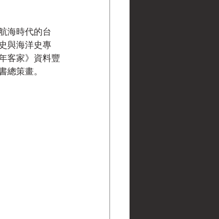
航海時代的台
史與海洋史專
年客家》資料豐
書總策畫。