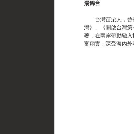
湯錦台
　　台灣苗栗人，曾
灣》、《開啟台灣第
著，在兩岸帶動融入
富翔實，深受海內外