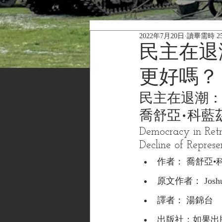
2022年7月20日
讀畢需時 2
民主在退
更好嗎？
民主在退潮：
喬舒亞•科藍
Democracy in Ret
Decline of Repres
作者： 喬舒亞•
原文作者： Joshua 
譯者： 湯錦台
出版社：如果出