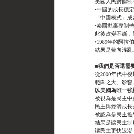
　　美國人民對體制
　　•中國的成長穩
　　「中國模式」成
　　•泰國拋棄專制
　　此後政變不斷，
　　•1989年的
　　結果是帶向混亂
　　■我們是否還需
　　從2000年代
　　範圍之大、影響
以美國為唯一強
　　被視為是民主中
　　民主與經濟成長
　　被認為是民主推
　　結果是讓民主制
　　讓民主更快退潮