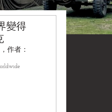
界變得
克
，作者： 
orldwide 