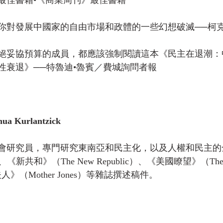
最佳書籍•《商業周刊》最佳書籍
你對發展中國家的自由市場和政體的一些幻想破滅──柯
絕妥協預算的成員，都應該強制閱讀這本《民主在退潮：
性衰退》──特魯迪•魯賓／費城詢問者報
 Kurlantzick
會研究員，專門研究東南亞和民主化，以及人權和民主的
新共和》（The New Republic）、《美國瞭望》（The Am
夫人》（Mother Jones）等雜誌撰述稿件。