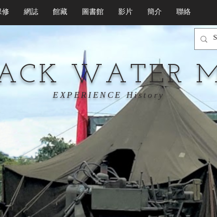
保修
網誌
館藏
圖書館
影片
簡介
聯絡
LACK WATER 
EXPERIENCE History