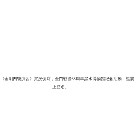
017)-《金剛四號演習》實況側寫，金門戰役68周年黑水博物館紀念活動 - 熊
上簽名。