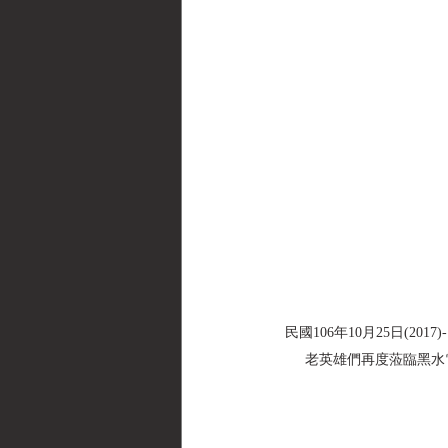
民國106年10月25日(2
老英雄們再度蒞臨黑水