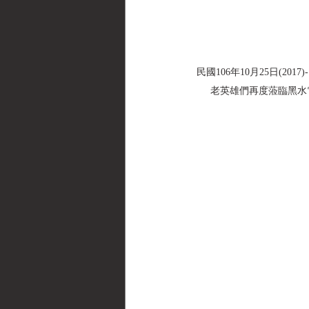
民國106年10月25日(2
老英雄們再度蒞臨黑水