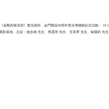
017)-《金剛四號演習》實況側寫，金門戰役68周年黑水博物館紀念活動 -  10
電影基地，左起：姚步雄 先生、熊震球 先生、甘其學 先生、歐陽鈞 先生