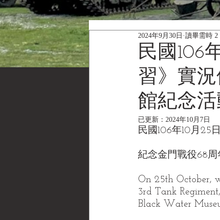
2024年9月30日
讀畢需時 2
民國106年
習》實況
館紀念活
已更新：
2024年10月7日
民國106年10月2
紀念金門戰役68
On 25th October, we
3rd Tank Regiment, 
Black Water Museum