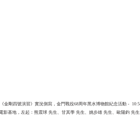
017)-《金剛四號演習》實況側寫，金門戰役68周年黑水博物館紀念活動 -  10
電影基地，左起：熊震球 先生、甘其學 先生、姚步雄 先生、歐陽鈞 先生