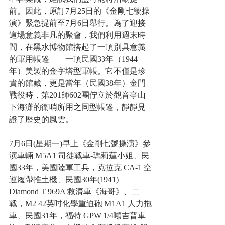
前。因此，原訂7月25日的《金剛七號操
演》緊急提前至7月6日舉行。為了迎接
這場意義非凡的聚會，我們利用週末時
間，在黑水博物館搭起了一頂別具意義
的軍用帳篷——一頂民國33年（1944
年）美製的金字塔型軍帳。它不僅是珍
貴的館藏，更是當年（民國38年）金門
戰役時，第201師602團佇立於觀音亭山
下海灘的衛哨所用之同型帳篷，靜靜見
證了歷史的風雲。
7月6日(星期一)早上《金剛七號操演》參
演車輛 M5A1 司徒戰車-瑪莉蓮小姐、
民
國33年，美國陸軍工兵，克拉克 CA-1 空
運履帶推土機、民國30年(1941) 
Diamond T 969A 救濟車《海哥》、二
戰，M2 42英吋化學重迫砲 M1A1 人力拖
車、民國31年，福特 GPW 1/4噸吉普車