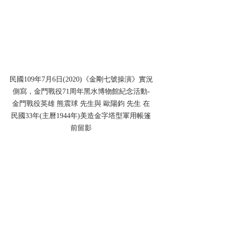
民國109年7月6日(2020)《金剛七號操演》實況
側寫，金門戰役71周年黑水博物館紀念活動-
金門戰役英雄 熊震球 先生與 歐陽鈞 先生 在
民國33年(主曆1944年)美造金字塔型軍用帳篷
前留影