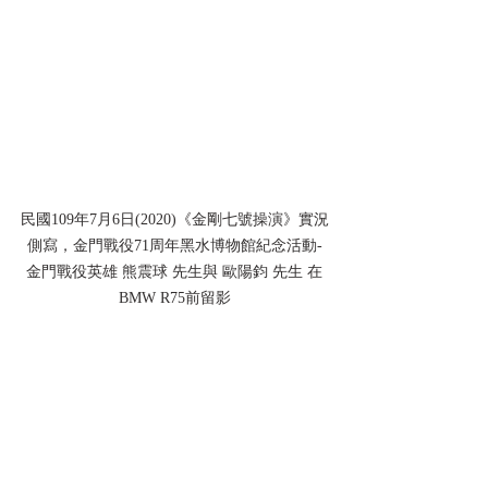
民國109年7月6日(2020)《金剛七號操演》實況
側寫，金門戰役71周年黑水博物館紀念活動-
金門戰役英雄 熊震球 先生與 歐陽鈞 先生 在
BMW R75前留影