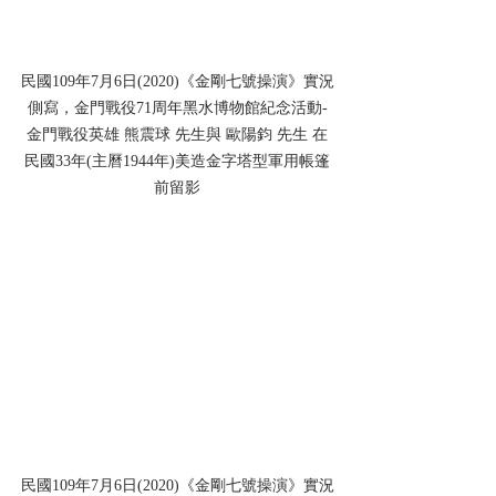
民國109年7月6日(2020)《金剛七號操演》實況
側寫，金門戰役71周年黑水博物館紀念活動-
金門戰役英雄 熊震球 先生與 歐陽鈞 先生 在
民國33年(主曆1944年)美造金字塔型軍用帳篷
前留影
民國109年7月6日(2020)《金剛七號操演》實況