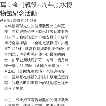
寫，金門戰役71周年黑水博
物館紀念活動
已更新：
2025年10月26日
今年熊震球先生的健康狀況比去年更
差，年初與熊伯見面時已經談到將要告
別人間，我提議我們不如安排今年提早
舉行金剛操驗，《金剛七號操演》排定
在7月25日，就當作是與老朋友們的生前
告別式，也是與瑪莉蓮小姐最後的約
會，如果健康狀況許可，每隔一個月就
辦一場，8月25日《金剛八號操演》、9
月25日《金剛九號操演》也就這樣安
排，雖然是在輕鬆的對談中敲定這些行
程，我也約略明瞭戰神的紅地毯已經要
步入了尾聲。
六月，熊小姐來電告知熊伯的健康狀況
不容樂觀，建議我們盡可能將活動提