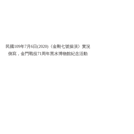
民國109年7月6日(2020)《金剛七號操演》實況
側寫，金門戰役71周年黑水博物館紀念活動