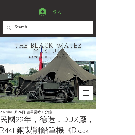
登入
THE BLACK WATER
MUSEUM
EXPERIENCE History
2023年10月24日
讀畢需時 1 分鐘
民國29年，德造，DUX廠，
R441 銅製削鉛筆機《Black