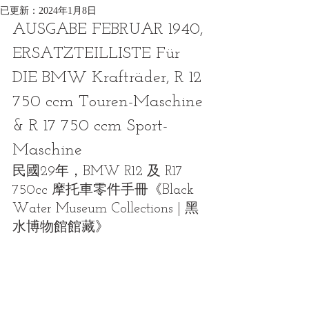
已更新：
2024年1月8日
AUSGABE FEBRUAR 1940, 
ERSATZTEILLISTE Für 
DIE BMW Krafträder, R 12 
750 ccm Touren-Maschine 
& R 17 750 ccm Sport-
Maschine
民國29年，BMW R12 及 R17 
750cc 摩托車零件手冊《Black 
Water Museum Collections | 黑
水博物館館藏》