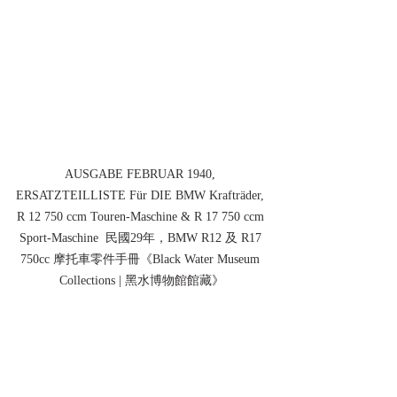
AUSGABE FEBRUAR 1940, 
ERSATZTEILLISTE Für DIE BMW Krafträder, 
R 12 750 ccm Touren-Maschine & R 17 750 ccm 
Sport-Maschine  民國29年，BMW R12 及 R17 
750cc 摩托車零件手冊《Black Water Museum 
Collections | 黑水博物館館藏》